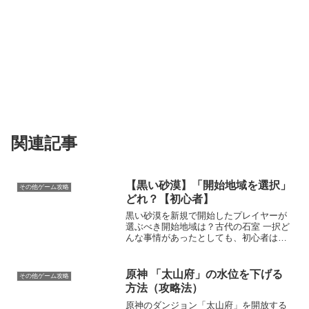
関連記事
【黒い砂漠】「開始地域を選択」
その他ゲーム攻略
どれ？【初心者】
黒い砂漠を新規で開始したプレイヤーが
選ぶべき開始地域は？古代の石室 一択ど
んな事情があったとしても、初心者は
「古代の石室」を選びましょう。古代の
石室を選ばないと、黒い砂漠の世界観が
わかりません。したがって、初心者プレ
原神 「太山府」の水位を下げる
その他ゲーム攻略
イヤーは古代の石室を選び...
方法（攻略法）
原神のダンジョン「太山府」を開放する