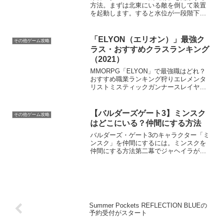
方法。まずは北東にいる敵を倒して装置
を起動します。すると水位が一段階下が
ります。そこからさらに水位を下げるに
は、黄色く光っている岩を壊して、光を
灯籠まで運ぶ必要があります。周囲の岩
「ELYON（エリオン）」最強ク
その他ゲーム攻略
場に黄色く光る岩がありま...
ラス・おすすめクラスランキング
（2021）
MMORPG「ELYON」で最強職はどれ？
おすすめ職業ランキング狩りエレメンタ
リストミスティックガンナースレイヤー
ウォーロードアサシンボス戦エレメンタ
リストウォーロードミスティックスレイ
ヤーアサシンガンナーオープンワールド
【バルダーズゲート3】ミンスク
その他ゲーム攻略
PvP（PK）アサ...
はどこにいる？仲間にする方法
バルダーズ・ゲート3のキャラクター「ミ
ンスク」を仲間にするには。ミンスクを
仲間にする方法第二幕でジャヘイラが仲
間になっている必要があります。途中の
選択によってはジャヘイラが仲間から離
脱してしまう可能性があるため注意が必
要です。空を飛んでる象...
Summer Pockets REFLECTION BLUEの
予約受付がスタート