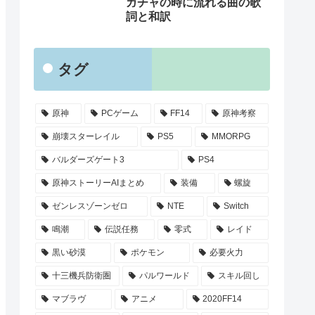
ガチャの時に流れる曲の歌
詞と和訳
タグ
原神
PCゲーム
FF14
原神考察
崩壊スターレイル
PS5
MMORPG
バルダーズゲート3
PS4
原神ストーリーAIまとめ
装備
螺旋
ゼンレスゾーンゼロ
NTE
Switch
鳴潮
伝説任務
零式
レイド
黒い砂漠
ポケモン
必要火力
十三機兵防衛圏
パルワールド
スキル回し
マブラヴ
アニメ
2020FF14