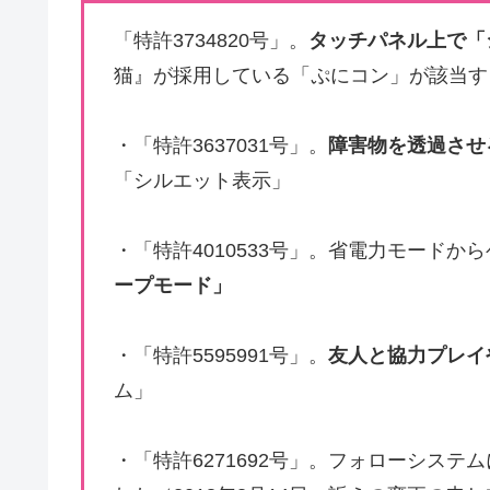
「特許3734820号」。
タッチパネル上で「
猫』が採用している「ぷにコン」が該当す
・「特許3637031号」。
障害物を透過させ
「シルエット表示」
・「特許4010533号」。省電力モード
ープモード」
・「特許5595991号」。
友人と協力プレイ
ム」
・「特許6271692号」。フォローシス