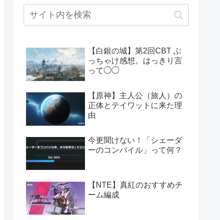
【白銀の城】第2回CBT ぶ
っちゃけ感想。はっきり言
って◯◯
【原神】主人公（旅人）の
正体とテイワットに来た理
由
今更聞けない！「シェーダ
ーのコンパイル」って何？
【NTE】真紅のおすすめチ
ーム編成