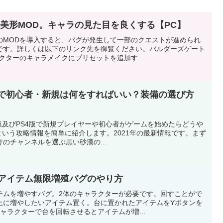
美形MOD。キャラの見た目を良くする【PC】
のMODを導入すると、バグが発生して一部のクエストが進められ
です。詳しくは以下のリンク先を御覧ください。バルダーズゲート
クターのキャラメイクにプリセットを追加す...
S4)で初心者・新規は何をすればいい？装備の選び方
C版及びPS4版で新規プレイヤーや初心者がゲームを始めたらどうや
いう攻略情報を簡単に紹介します。2021年の最新情報です。まず
のチャンネルを選ぶ黒い砂漠の...
 アイテム無限増殖バグのやり方
テムを増やすバグ。2体のキャラクターが必要です。回すことがで
上に増やしたいアイテム置く。台に置かれたアイテムをYボタンを
ャラクターで台を回転させるとアイテムが増...