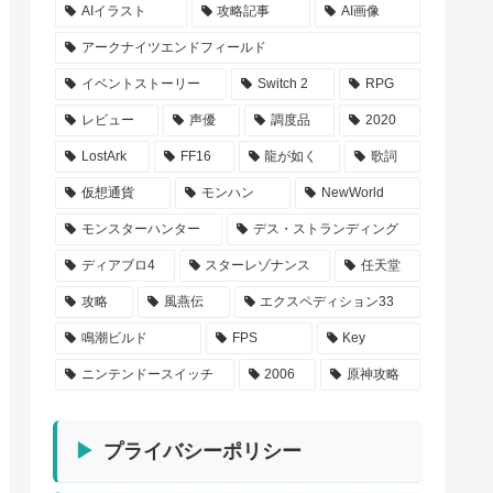
AIイラスト
攻略記事
AI画像
アークナイツエンドフィールド
イベントストーリー
Switch 2
RPG
レビュー
声優
調度品
2020
LostArk
FF16
龍が如く
歌詞
仮想通貨
モンハン
NewWorld
モンスターハンター
デス・ストランディング
ディアブロ4
スターレゾナンス
任天堂
攻略
風燕伝
エクスペディション33
鳴潮ビルド
FPS
Key
ニンテンドースイッチ
2006
原神攻略
プライバシーポリシー