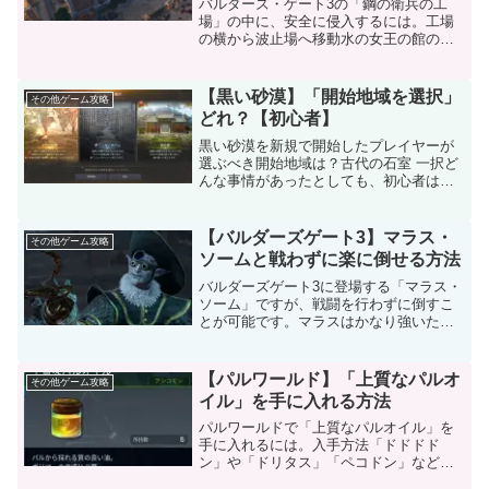
バルダーズ・ゲート3の「鋼の衛兵の工
場」の中に、安全に侵入するには。工場
の横から波止場へ移動水の女王の館の
北、工場の塀の横に足場があります。こ
こへジャンプで移動し、そのまま西側の
波止場へ向かってください。貨物室の扉
【黒い砂漠】「開始地域を選択」
その他ゲーム攻略
があるので、そこから中に入...
どれ？【初心者】
黒い砂漠を新規で開始したプレイヤーが
選ぶべき開始地域は？古代の石室 一択ど
んな事情があったとしても、初心者は
「古代の石室」を選びましょう。古代の
石室を選ばないと、黒い砂漠の世界観が
わかりません。したがって、初心者プレ
【バルダーズゲート3】マラス・
その他ゲーム攻略
イヤーは古代の石室を選び...
ソームと戦わずに楽に倒せる方法
バルダーズゲート3に登場する「マラス・
ソーム」ですが、戦闘を行わずに倒すこ
とが可能です。マラスはかなり強いた
め、戦わずにやり過ごすのがベストで
す。戦わずに倒す方法会話の中で「攻撃
する」は選ばないでください❌マラスと
【パルワールド】「上質なパルオ
その他ゲーム攻略
の会話でも、3回ほど難易度...
イル」を手に入れる方法
パルワールドで「上質なパルオイル」を
手に入れるには。入手方法「ドドドド
ン」や「ドリタス」「ペコドン」などか
らドロップします。もちろん、オスとメ