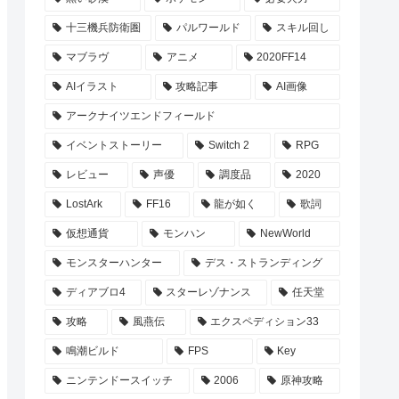
十三機兵防衛圏
パルワールド
スキル回し
マブラヴ
アニメ
2020FF14
AIイラスト
攻略記事
AI画像
アークナイツエンドフィールド
イベントストーリー
Switch 2
RPG
レビュー
声優
調度品
2020
LostArk
FF16
龍が如く
歌詞
仮想通貨
モンハン
NewWorld
モンスターハンター
デス・ストランディング
ディアブロ4
スターレゾナンス
任天堂
攻略
風燕伝
エクスペディション33
鳴潮ビルド
FPS
Key
ニンテンドースイッチ
2006
原神攻略