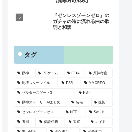
【魔導対応済み】
『ゼンレスゾーンゼロ』の
ガチャの時に流れる曲の歌
詞と和訳
タグ
原神
PCゲーム
FF14
原神考察
崩壊スターレイル
PS5
MMORPG
バルダーズゲート3
PS4
原神ストーリーAIまとめ
装備
螺旋
ゼンレスゾーンゼロ
NTE
Switch
鳴潮
伝説任務
零式
レイド
黒い砂漠
ポケモン
必要火力