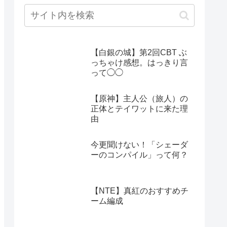
【白銀の城】第2回CBT ぶ
っちゃけ感想。はっきり言
って◯◯
【原神】主人公（旅人）の
正体とテイワットに来た理
由
今更聞けない！「シェーダ
ーのコンパイル」って何？
【NTE】真紅のおすすめチ
ーム編成