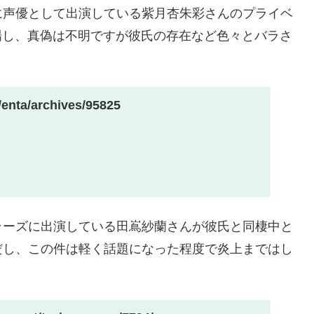
に声優として出演している紫月杏朱彩さんのプライベ
が登場し、真偽は不明ですが彼氏の存在など色々とバラさ
p/enta/archives/95825
ラーズに出演している田嶌紗蘭さんが彼氏と同棲中と
だし、この件は軽く話題になった程度で炎上まではし