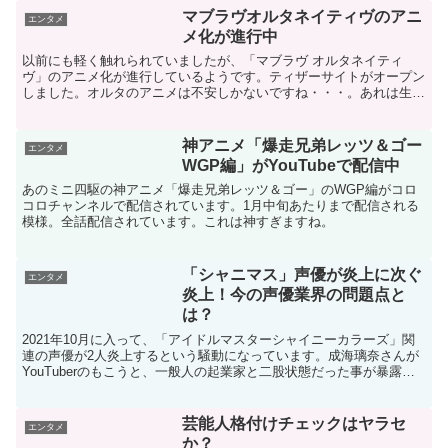
マブラヴオルタネイティヴのアニ
エンタメ
メ化が進行中
以前にも軽く触れられていましたが、「マブラヴ オルタネイティ
ヴ」のアニメ化が進行しているようです。ティザーサイトがオープン
しました。オルタのアニメは不安しかないですね・・・。あれは生半
可にアニメ化しても駄目でしょう。原作は一人称視点でたっぷ...
神アニメ「爆走兄弟レッツ＆ゴー
エンタメ
WGP編」がYouTubeで配信中
あのミニ四駆の神アニメ「爆走兄弟レッツ＆ゴー」のWGP編がコロ
コロチャンネルで配信されています。1月中旬あたりまで配信される
模様。全話配信されています。これは神すぎますね。
「シャニマス」声優が炎上に次ぐ
エンタメ
炎上！今の声優業界の問題点と
は？
2021年10月に入って、「アイドルマスターシャイニーカラーズ」関
連の声優が2人炎上するという騒動になっています。成海璃奈さんが
YouTuberのもこうと、一般人の起業家と二股状態だった事が暴露さ
れました。この起業家は浮気をしており、その浮...
芸能人格付けチェックはヤラセ
エンタメ
か？