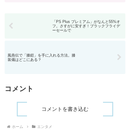
冬アニメは大作は集まらないというのが
通例になっています...
「PS Plus プレミアム」がなんと55%オ
フ。さすがに安すぎ！ブラックフライデ
ーセールで
風燕伝で「膝鎧」を手に入れる方法。膝
装備はどこにある？
コメント
コメントを書き込む
ホーム
エンタメ