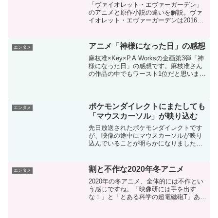
「ヴァイオレット・エヴァーガーデン」
のアニメと原作小説の違いを解説。ヴァ
イオレット・エヴァーガーデンは2016年
に原作小説が発売され、その後2018年に
テレビアニメ化、2020年に劇場版が公開
されました。原作小説とアニメは異なる
アニメ「神様になった日」の感想
エンタメ
部分が多いで...
麻枝准×Key×P.A Worksの企画第3弾「神
様になった日」の感想です。麻枝准さん
の作品の中でもワースト1位だと思いま
す。後半の展開が強引すぎかつ単調とい
う問題以外に、前半の日常パートで世界
に魅力を感じられないという問題があり
ます。前作...
ポケモンダイレクトにまたしても
エンタメ
「マウスカーソル」が映り込む
先日放送されたポケモンダイレクトです
が、映像の途中にマウスカーソルが映り
込んでいることが明らかになりました。
昨年からポケモンソード・シールドのプ
ロモーション映像にマウスカーソルが映
り込んでいると話題になっていたのです
割と不作な2020年冬アニメ
エンタメ
が、2020年になっても...
2020年の冬アニメ、全体的には不作とい
う感じですね。「映像研には手を出す
な！」と「とある科学の超電磁砲T」あた
りが良さげですが、どうしても見なけれ
ばと思える作品が少ない印象。1月開始の