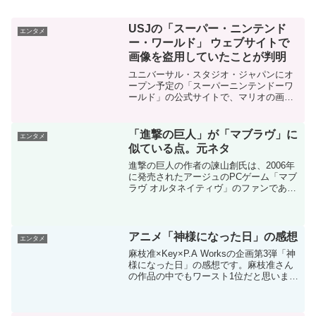
USJの「スーパー・ニンテンド
エンタメ
ー・ワールド」 ウェブサイトで
画像を盗用していたことが判明
ユニバーサル・スタジオ・ジャパンにオ
ープン予定の「スーパーニンテンドーワ
ールド」の公式サイトで、マリオの画像
がファンメイドの非公式の物だったこと
が判明し、画像が差し替えられるという
事態になりました。問題になったのはこ
「進撃の巨人」が「マブラヴ」に
エンタメ
の画像。左が差し替え前、...
似ている点。元ネタ
進撃の巨人の作者の諫山創氏は、2006年
に発売されたアージュのPCゲーム「マブ
ラヴ オルタネイティヴ」のファンである
ことを公言しています。また、諫山氏が
ウルトラマンやエヴァンゲリオン等から
もアイデアを借りているということもフ
ァンの間ではよく...
アニメ「神様になった日」の感想
エンタメ
麻枝准×Key×P.A Worksの企画第3弾「神
様になった日」の感想です。麻枝准さん
の作品の中でもワースト1位だと思いま
す。後半の展開が強引すぎかつ単調とい
う問題以外に、前半の日常パートで世界
に魅力を感じられないという問題があり