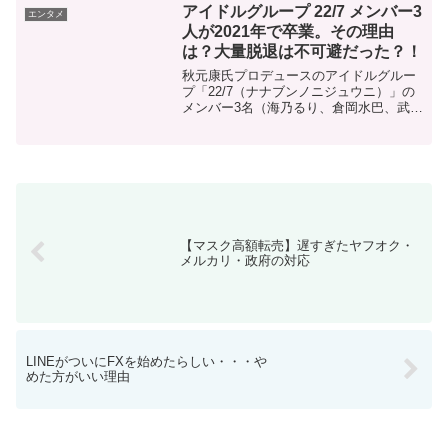
ます。前作...
アイドルグループ 22/7 メンバー3
エンタメ
人が2021年で卒業。その理由
は？大量脱退は不可避だった？！
秋元康氏プロデュースのアイドルグルー
プ「22/7（ナナブンノニジュウニ）」の
メンバー3名（海乃るり、倉岡水巴、武田
愛奈）がグループからの卒業を発表しま
した。2名が11月末で、1名が12月末で卒
業するようです。卒業の理由は？海乃さ
んは「22/...
【マスク高額転売】遅すぎたヤフオク・
メルカリ・政府の対応
LINEがついにFXを始めたらしい・・・や
めた方がいい理由