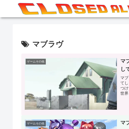
マブラヴ
マ
ゲームその他
し
マブ
てし
つけ
世界
マ
ゲームその他