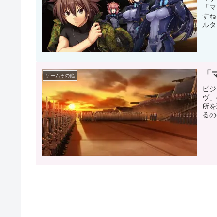
「マ
すね
ルタ
「
ゲームその他
ビジ
ヴ」
所を
るの