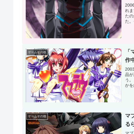
20
れま
たの
た。
「
ゲームその他
作
20
品が
う。
かを
マブ
ゲームその他
る
マブラ