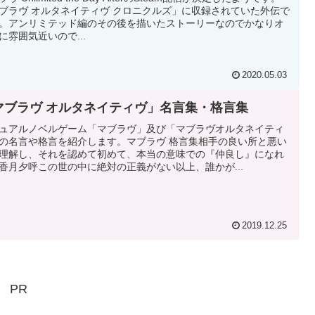
ブラヴ オルタネイティヴ クロニクルズ」に収録されていた外伝で
。アンリミテッド編のその後を描いたストーリーなのでかなりオ
に雰囲気近いので...
2020.05.03
マブラヴ オルタネイティヴ」名言集・格言集
ュアルノベルゲーム「マブラヴ」及び「マブラヴオルタネイティ
の名言や格言を紹介します。マブラヴ 格言集相手の良い所と悪い
理解し、それを認めて初めて、本当の意味での『仲良し』になれ
香月夕呼この世の中に絶対の正義がない以上、誰かが...
2019.12.25
PR