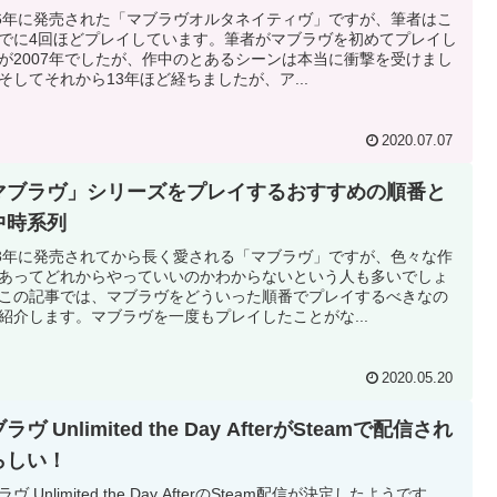
06年に発売された「マブラヴオルタネイティヴ」ですが、筆者はこ
でに4回ほどプレイしています。筆者がマブラヴを初めてプレイし
が2007年でしたが、作中のとあるシーンは本当に衝撃を受けまし
そしてそれから13年ほど経ちましたが、ア...
2020.07.07
マブラヴ」シリーズをプレイするおすすめの順番と
中時系列
03年に発売されてから長く愛される「マブラヴ」ですが、色々な作
あってどれからやっていいのかわからないという人も多いでしょ
この記事では、マブラヴをどういった順番でプレイするべきなの
紹介します。マブラヴを一度もプレイしたことがな...
2020.05.20
ラヴ Unlimited the Day AfterがSteamで配信され
らしい！
ヴ Unlimited the Day AfterのSteam配信が決定したようです。