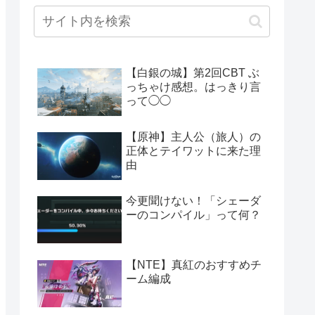
【白銀の城】第2回CBT ぶ
っちゃけ感想。はっきり言
って◯◯
【原神】主人公（旅人）の
正体とテイワットに来た理
由
今更聞けない！「シェーダ
ーのコンパイル」って何？
【NTE】真紅のおすすめチ
ーム編成