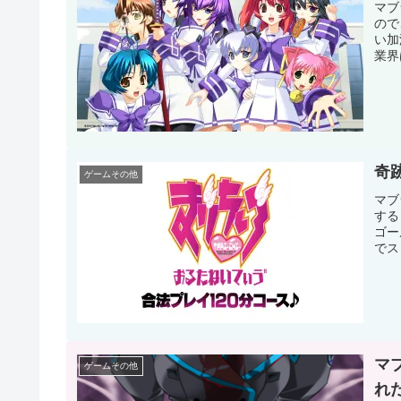
マブ
ので
い加
業界
奇
ゲームその他
マブ
する
ゴー
でス
マ
ゲームその他
れ