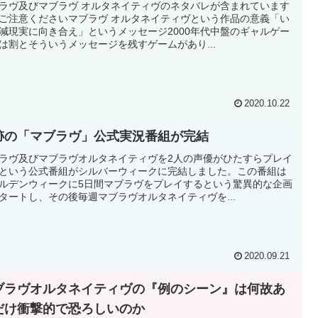
ラヴ及びマブラヴ オルタネイティヴのネタバレが含まれています
ご注意くださいマブラヴ オルタネイティヴという作品の意義「い
減現実に向き合え」というメッセージ2000年代中盤のギャルゲー
は割とそういうメッセージを残すゲームがあり...
2020.10.22
跡の「マブラヴ」公式実況番組が完結
ラヴ及びマブラヴオルタネイティヴを2人の声優がひたすらプレイ
という公式番組がシルバーウィークに完結しました。この番組は
ルデンウィークに5日間マブラヴをプレイするという驚異的な企画
タートし、その後毎週マブラヴオルタネイティヴを...
2020.09.21
ブラヴオルタネイティヴの『例のシーン』は何故あ
だけ衝撃的で恐ろしいのか