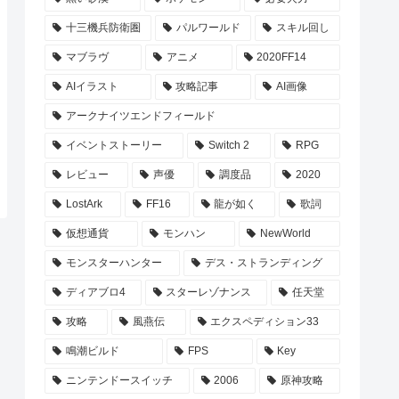
十三機兵防衛圏
パルワールド
スキル回し
マブラヴ
アニメ
2020FF14
AIイラスト
攻略記事
AI画像
アークナイツエンドフィールド
イベントストーリー
Switch 2
RPG
レビュー
声優
調度品
2020
LostArk
FF16
龍が如く
歌詞
仮想通貨
モンハン
NewWorld
モンスターハンター
デス・ストランディング
ディアブロ4
スターレゾナンス
任天堂
攻略
風燕伝
エクスペディション33
鳴潮ビルド
FPS
Key
ニンテンドースイッチ
2006
原神攻略