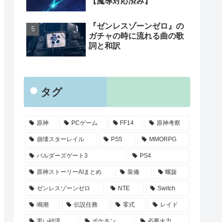
【魔導対応済み】
『ゼンレスゾーンゼロ』の
ガチャの時に流れる曲の歌
詞と和訳
タグ
原神
PCゲーム
FF14
原神考察
崩壊スターレイル
PS5
MMORPG
バルダーズゲート3
PS4
原神ストーリーAIまとめ
装備
螺旋
ゼンレスゾーンゼロ
NTE
Switch
鳴潮
伝説任務
零式
レイド
黒い砂漠
ポケモン
必要火力