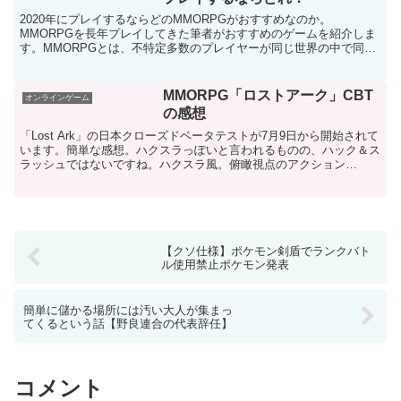
2020年にプレイするならどのMMORPGがおすすめなのか。
MMORPGを長年プレイしてきた筆者がおすすめのゲームを紹介しま
す。MMORPGとは、不特定多数のプレイヤーが同じ世界の中で同時
に遊ぶことが可能な多人数参加型のロールプレイングゲー...
MMORPG「ロストアーク」CBT
オンラインゲーム
の感想
「Lost Ark」の日本クローズドベータテストが7月9日から開始されて
います。簡単な感想。ハクスラっぽいと言われるものの、ハック＆ス
ラッシュではないですね。ハクスラ風。俯瞰視点のアクション
MMORPGです。わらわら来る敵をまとめてなぎ倒す...
【クソ仕様】ポケモン剣盾でランクバト
ル使用禁止ポケモン発表
簡単に儲かる場所には汚い大人が集まっ
てくるという話【野良連合の代表辞任】
コメント