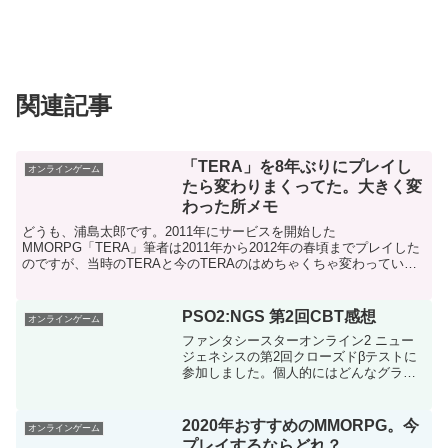
関連記事
「TERA」を8年ぶりにプレイし
オンラインゲーム
たら変わりまくってた。大きく変
わった所メモ
どうも、浦島太郎です。2011年にサービスを開始した
MMORPG「TERA」筆者は2011年から2012年の春頃までプレイした
のですが、当時のTERAと今のTERAのはめちゃくちゃ変わっていま
した。まるで浦島太郎のような気分になりましたが、...
PSO2:NGS 第2回CBT感想
オンラインゲーム
ファンタシースターオンライン2 ニュー
ジェネシスの第2回クローズドβテストに
参加しました。個人的にはどんなグラフ
ィックオプションがあるのか気になって
いたのですが、グローバルイルミネーシ
ョンの設定があるのが少し驚きました。
2020年おすすめのMMORPG。今
オンラインゲーム
RTX 2070 S...
プレイするならどれ？