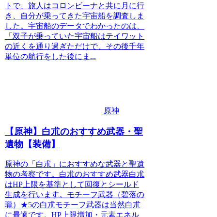
トで、旅人はコロンビーナと共に月に行
き、自分が乗ってきた宇宙船を調査しま
した。宇宙船のデータでわかったのは、
「双子が乗っていた宇宙船はテイワット
の近くを通り過ぎただけで、その後千年
単位の航行をした後にま...
原神
【原神】白朮のおすすめ武器・聖
遺物【装備】
原神の「白朮」におすすめな武器と聖遺
物の考察です。白朮のおすすめ武器白朮
はHP上限を基準として回復とシールド
生成を行います。モチーフ武器（碧落の
瓏）★5の白朮モチーフ武器は当然白朮
に最適です。HP上限増加・元素エネル