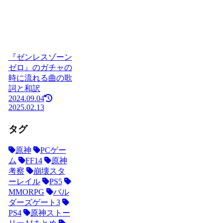
『ゼンレスゾーン
ゼロ』のガチャの
時に流れる曲の歌
詞と和訳
2024.09.04
2025.02.13
タグ
原神
PCゲー
ム
FF14
原神
考察
崩壊スタ
ーレイル
PS5
MMORPG
バル
ダーズゲート3
PS4
原神ストー