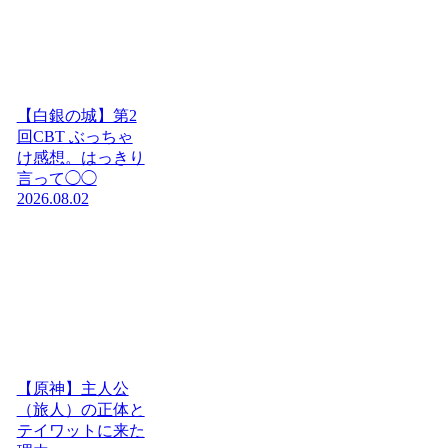
【白銀の城】第2
回CBT ぶっちゃ
け感想。はっきり
言って◯◯
2026.08.02
【原神】主人公
（旅人）の正体と
テイワットに来た