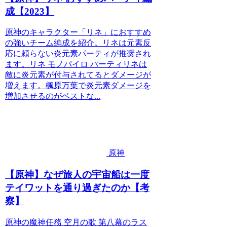
成【2023】
原神のキャラクター「リネ」におすすめ
の強いチーム編成を紹介。リネは元素反
応に頼らない炎元素パーティが推奨され
ます。リネ モノパイロ パーティリネは
敵に炎元素が付与されてるとダメージが
増えます。楓原万葉で炎元素ダメージを
増加させるのがベストな...
原神
【原神】なぜ旅人の宇宙船は一度
テイワットを通り過ぎたのか【考
察】
原神の魔神任務 空月の歌 第八幕のラス