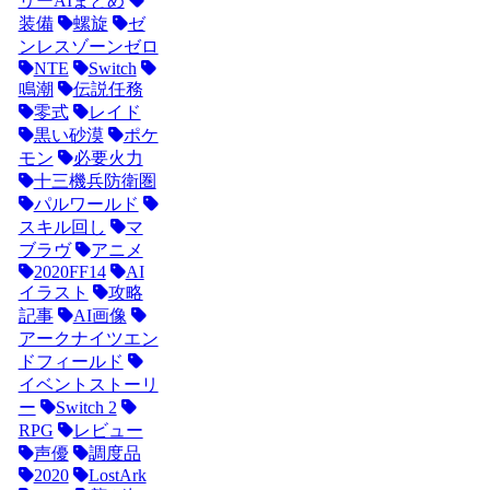
リーAIまとめ
装備
螺旋
ゼ
ンレスゾーンゼロ
NTE
Switch
鳴潮
伝説任務
零式
レイド
黒い砂漠
ポケ
モン
必要火力
十三機兵防衛圏
パルワールド
スキル回し
マ
ブラヴ
アニメ
2020FF14
AI
イラスト
攻略
記事
AI画像
アークナイツエン
ドフィールド
イベントストーリ
ー
Switch 2
RPG
レビュー
声優
調度品
2020
LostArk