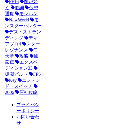
FF16
龍が如
く
歌詞
仮想
通貨
モンハン
NewWorld
モ
ンスターハンター
デス・ストラン
ディング
ディ
アブロ4
スター
レゾナンス
任
天堂
攻略
風
燕伝
エクスペ
ディション33
鳴潮ビルド
FPS
Key
ニンテン
ドースイッチ
2006
原神攻略
プライバシ
ーポリシー
お問い合わ
せ