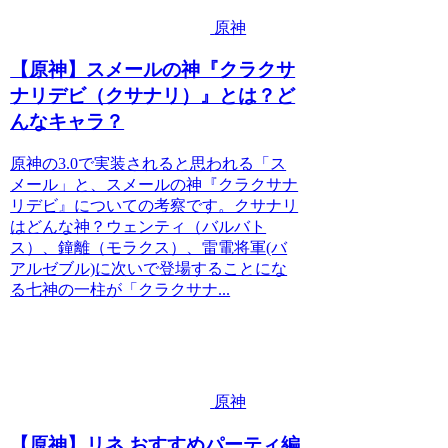
原神
【原神】スメールの神『クラクサ
ナリデビ（クサナリ）』とは？ど
んなキャラ？
原神の3.0で実装されると思われる「ス
メール」と、スメールの神『クラクサナ
リデビ』についての考察です。クサナリ
はどんな神？ウェンティ（バルバト
ス）、鐘離（モラクス）、雷電将軍(バ
アルゼブル)に次いで登場することにな
る七神の一柱が「クラクサナ...
原神
【原神】リネ おすすめパーティ編