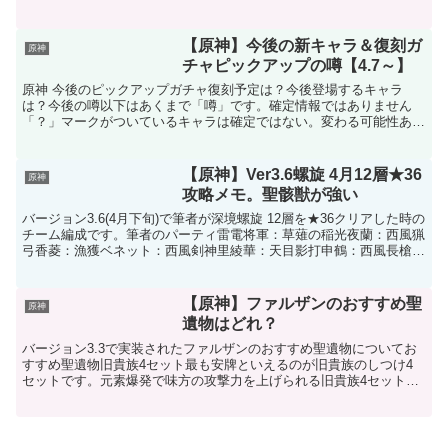
ーナ」＋「メインアタッカー」＋「ヒーラー」＋「サブアタ...
【原神】今後の新キャラ＆復刻ガ
原神
チャピックアップの噂【4.7～】
原神 今後のピックアップガチャ復刻予定は？今後登場するキャラ
は？今後の噂以下はあくまで「噂」です。確定情報ではありません
「？」マークがついているキャラは確定ではない。変わる可能性あり
今後のピックアップの噂まとめ4.6：召使4.7：クロリンデ...
【原神】Ver3.6螺旋 4月12層★36
原神
攻略メモ。聖骸獣が強い
バージョン3.6(4月下旬)で筆者が深境螺旋 12層を★36クリアした時の
チーム編成です。筆者のパーティ雷電将軍：草薙の稲光夜蘭：西風猟
弓香菱：漁獲ベネット：西風剣神里綾華：天目影打申鶴：西風長槍モ
ナ(2凸)：金箔試作楓原万葉：鉄蜂の刺しV...
【原神】ファルザンのおすすめ聖
原神
遺物はどれ？
バージョン3.3で実装されたファルザンのおすすめ聖遺物についてお
すすめ聖遺物旧貴族4セット最も安牌といえるのが旧貴族のしつけ4
セットです。元素爆発で味方の攻撃力を上げられる旧貴族4セットは
サポートキャラのファルザンと相性が良いです。ただし、...