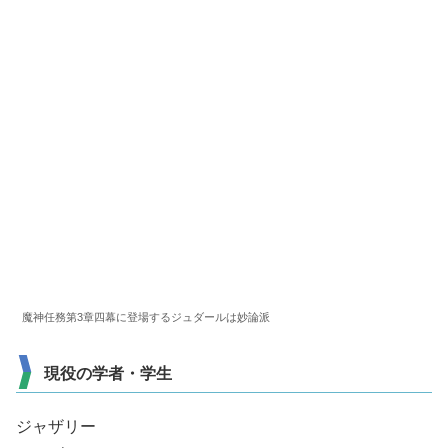
魔神任務第3章四幕に登場するジュダールは妙論派
現役の学者・学生
ジャザリー