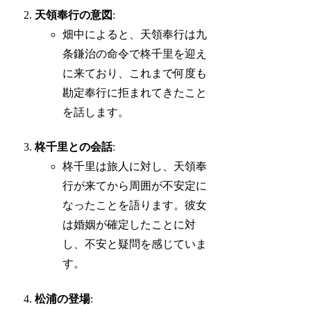
天領奉行の意図
:
畑中によると、天領奉行は九
条鎌治の命令で柊千里を迎え
に来ており、これまで何度も
勘定奉行に拒まれてきたこと
を話します。
柊千里との会話
:
柊千里は旅人に対し、天領奉
行が来てから周囲が不安定に
なったことを語ります。彼女
は婚姻が確定したことに対
し、不安と疑問を感じていま
す。
松浦の登場
: