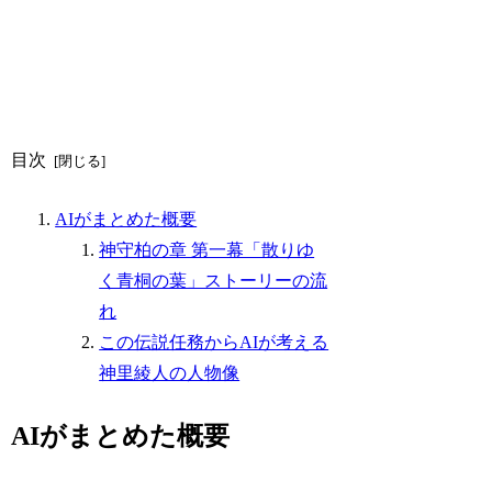
目次
AIがまとめた概要
神守柏の章 第一幕「散りゆ
く青桐の葉」ストーリーの流
れ
この伝説任務からAIが考える
神里綾人の人物像
AIがまとめた概要