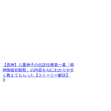
【原神】八重神子の伝説任務第一幕「鳴
神御祓祈願祭」の内容をAIにわかりやす
く教えてもらった【ストーリー解説】