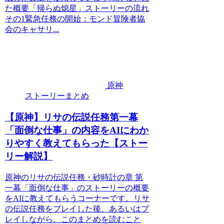
た概要「帰らぬ熄星」ストーリーの流れ
その1緊急任務の開始：モンド冒険者協
会のキャサリ...
原神
ストーリーまとめ
【原神】リサの伝説任務第一幕
「面倒な仕事」の内容をAIにわか
りやすく教えてもらった【ストー
リー解説】
原神のリサの伝説任務・砂時計の章 第
一幕「面倒な仕事」のストーリーの概要
をAIに教えてもらうコーナーです。リサ
の伝説任務をプレイした後、あるいはプ
レイしながら、このまとめを読むこと