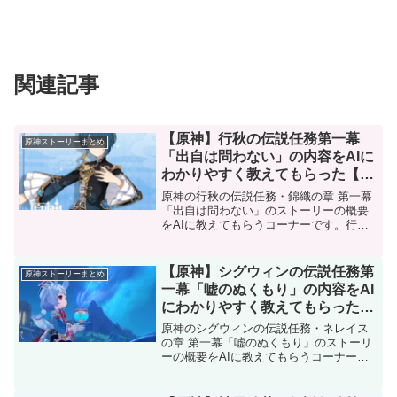
関連記事
【原神】行秋の伝説任務第一幕
原神ストーリーまとめ
「出自は問わない」の内容をAIに
わかりやすく教えてもらった【ス
トーリー解説】
原神の行秋の伝説任務・錦織の章 第一幕
「出自は問わない」のストーリーの概要
をAIに教えてもらうコーナーです。行秋
の伝説任務をプレイした後、あるいはプ
レイしながら、このまとめを読むこと
で、ストーリーへの理解が深まります。
【原神】シグウィンの伝説任務第
原神ストーリーまとめ
AIがまとめた概要主人...
一幕「嘘のぬくもり」の内容をAI
にわかりやすく教えてもらった
【ストーリー解説】
原神のシグウィンの伝説任務・ネレイス
の章 第一幕「嘘のぬくもり」のストーリ
ーの概要をAIに教えてもらうコーナーで
す。シグウィンの伝説任務をプレイした
後、あるいはプレイしながら、このまと