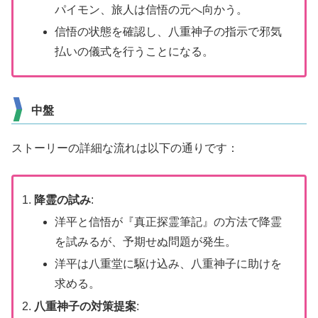
パイモン、旅人は信悟の元へ向かう。
信悟の状態を確認し、八重神子の指示で邪気
払いの儀式を行うことになる。
中盤
ストーリーの詳細な流れは以下の通りです：
降霊の試み
:
洋平と信悟が『真正探霊筆記』の方法で降霊
を試みるが、予期せぬ問題が発生。
洋平は八重堂に駆け込み、八重神子に助けを
求める。
八重神子の対策提案
: