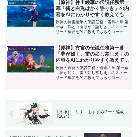
めを読むことで、ストーリーへの理解が
【原神】神里綾華の伝説任務第一
原神ストーリーまとめ
深まります。AIがま...
幕「鶴と白兎はかく語りき」の内
容をAIにわかりやすく教えてもら
った【ストーリー解説】
原神の神里綾華の伝説任務・雪鶴の章 第
一幕「鶴と白兎はかく語りき」のストー
リーの概要をAIに教えてもらうコーナー
です。神里綾華の伝説任務をプレイした
後、あるいはプレイしながら、このまと
めを読むことで、ストーリーへの理解が
【原神】宵宮の伝説任務第一幕
原神ストーリーまとめ
深まります。AIがま...
「夢が如く、雷の如し常しえ」の
内容をAIにわかりやすく教えても
らった【ストーリー解説】
原神の宵宮の伝説任務・琉金の章 第一幕
「夢が如く、雷の如し常しえ」のストー
リーの概要をAIに教えてもらうコーナー
です。宵宮の伝説任務をプレイした後、
あるいはプレイしながら、このまとめを
読むことで、ストーリーへの理解が深ま
ります。AIがまとめ...
【原神】エミリエ おすすめチーム編成
【2024】