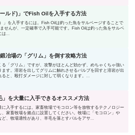
ワールド)」でFish Oilを入手する方法
il（魚油）」を入手するには。Fish Oilは釣った魚をサルベージすることで
ませんが、一定確率で入手可能です。Fish Oilは釣った魚をサルベ
...
】鍛冶場の「グリム」を倒す攻略方法
くる「グリム」ですが、攻撃がほとんど効かず、めちゃくちゃ強い
ります。溶岩を出してグリムに触れさせるバルブを回すと溶岩が出
ると、殴打ダメージに対して弱くなります。...
毛」を大量に入手できるオススメ方法
量に入手するには。家畜牧場でモコロン等を放牧するテクノロジー
し、家畜牧場を拠点に設置してください。牧場に「モコロン」や
ど、牧場適性があり、羊毛を落とすパルをアサ...