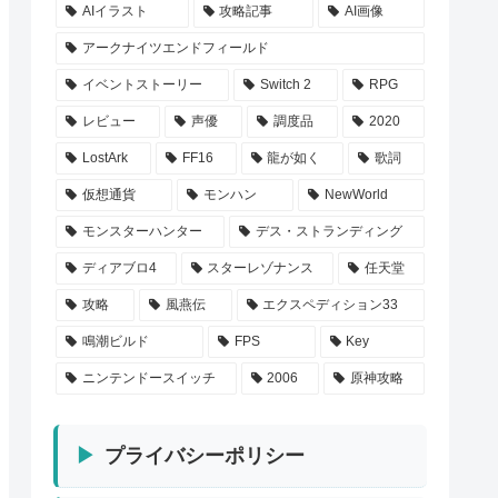
AIイラスト
攻略記事
AI画像
アークナイツエンドフィールド
イベントストーリー
Switch 2
RPG
レビュー
声優
調度品
2020
LostArk
FF16
龍が如く
歌詞
仮想通貨
モンハン
NewWorld
モンスターハンター
デス・ストランディング
ディアブロ4
スターレゾナンス
任天堂
攻略
風燕伝
エクスペディション33
鳴潮ビルド
FPS
Key
ニンテンドースイッチ
2006
原神攻略
プライバシーポリシー