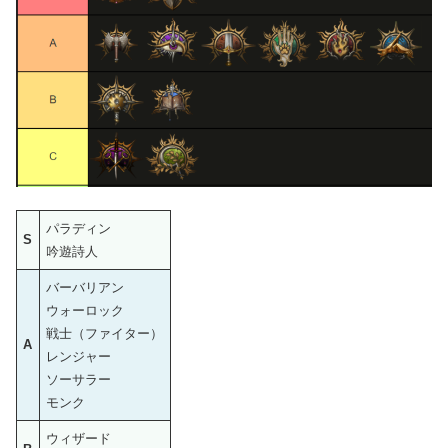
パラディン
S
吟遊詩人
バーバリアン
ウォーロック
戦士（ファイター）
A
レンジャー
ソーサラー
モンク
ウィザード