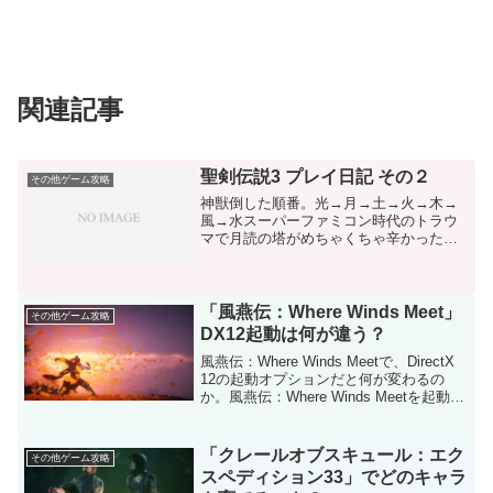
関連記事
聖剣伝説3 プレイ日記 その２
その他ゲーム攻略
神獣倒した順番。光→月→土→火→木→
風→水スーパーファミコン時代のトラウ
マで月読の塔がめちゃくちゃ辛かった記
憶があったのですが、リメイクでは簡単
でした。おそらく獣人のモンスターの必
殺技を回避できるようになったからだと
思います。逆にボスは風属...
「風燕伝：Where Winds Meet」
その他ゲーム攻略
DX12起動は何が違う？
風燕伝：Where Winds Meetで、DirectX
12の起動オプションだと何が変わるの
か。風燕伝：Where Winds Meetを起動す
る際に、DirectX 11かDirectX 12を選ぶこ
とができる。どう違うのか。簡単に説...
「クレールオブスキュール：エク
その他ゲーム攻略
スペディション33」でどのキャラ