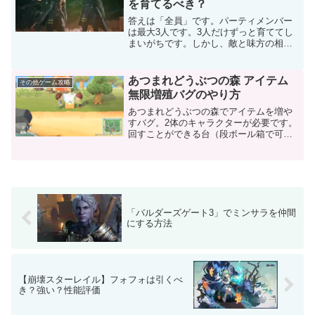
を育てるべき？
答えは「全員」です。パーティメンバー
は最大3人です。3人だけずっと育ててし
まいがちです。しかし、敵と味方の相性
があり、このキャラはこの敵に強い、逆
にこのキャラはこの敵と相性が悪いとい
う場面があります。まんべんなく全キャ
あつまれどうぶつの森 アイテム
その他ゲーム攻略
ラクターを育てることを...
無限増殖バグのやり方
あつまれどうぶつの森でアイテムを増や
すバグ。2体のキャラクターが必要です。
回すことができる台（段ボール箱で可）
の上に増やしたいアイテム置く。台に置
かれたアイテムをYボタンを押して拾う時
に、もう1人のキャラクターで台を回転さ
せるとアイテムが増...
「バルダーズゲート3」でミンサラを仲間
にする方法
【崩壊スターレイル】フォフォは引くべ
き？強い？性能評価