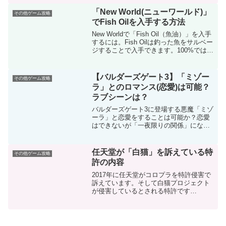
ーを強くしたいなら、進化を受け入れる
べきです。しかし、キャラクターの顔に
「New World(ニューワールド)」
その他ゲーム攻略
黒い脈が現れるため、見た...
でFish Oilを入手する方法
New Worldで「Fish Oil（魚油）」を入手
するには。Fish Oilは釣った魚をサルベー
ジすることで入手できます。100%ではあ
りませんが、一定確率で入手可能です。
Fish Oilは釣った魚をサルベージすれば入
手可能魚を釣るには...
【バルダーズゲート3】「ミゾー
その他ゲーム攻略
ラ」とのロマンス(恋愛)は可能？
ラブシーンは？
バルダーズゲート3に登場する悪魔「ミゾ
ーラ」と恋愛をすることは可能か？恋愛
はできないが「一夜限りの関係」になる
ことは可能ミゾーラはプレイアブルキャ
ラクターではないため、主人公と恋愛関
係になることはできません。しかし、第
任天堂が「白猫」を訴えている特
その他ゲーム攻略
三幕において野営地に現...
許の内容
2017年に任天堂がコロプラを特許侵害で
訴えています。そして白猫プロジェクト
が侵害しているとされる特許です
が・・・ 「特許3734820号」。タッチパ
ネル上で「ジョイスティック」の動きを
再現する技術。『白猫』が採用している
「ぷにコン」が該当...