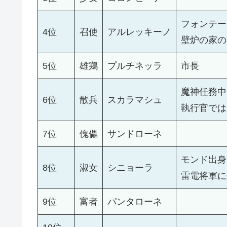
フォンテー
4位
召使
アルレッキーノ
壁炉の家の
5位
雄鶏
プルチネッラ
市長
魔神任務中
6位
散兵
スカラマシュ
執行官では
7位
傀儡
サンドローネ
モンド出身
8位
淑女
シニョーラ
雷電将軍に
9位
富者
パンタローネ