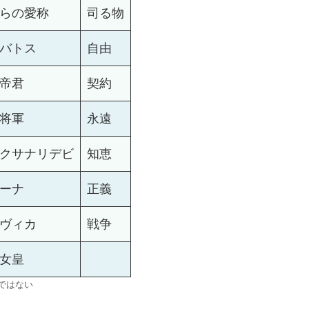
らの愛称
司る物
バトス
自由
帝君
契約
将軍
永遠
クサナリデビ
知恵
ーナ
正義
ヴィカ
戦争
女皇
ではない