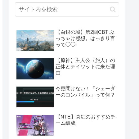
【白銀の城】第2回CBT ぶ
っちゃけ感想。はっきり言
って◯◯
【原神】主人公（旅人）の
正体とテイワットに来た理
由
今更聞けない！「シェーダ
ーのコンパイル」って何？
【NTE】真紅のおすすめチ
ーム編成