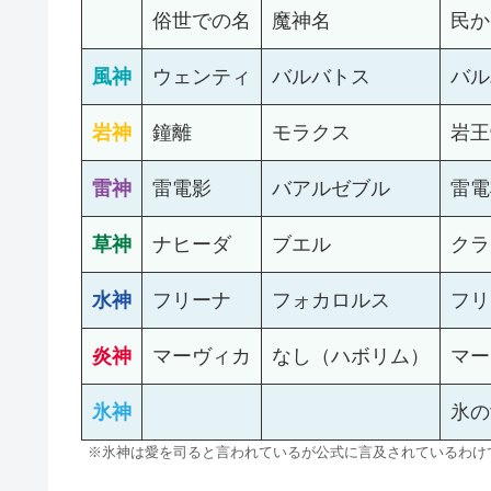
俗世での名
魔神名
民か
風神
ウェンティ
バルバトス
バル
岩神
鐘離
モラクス
岩王
雷神
雷電影
バアルゼブル
雷電
草神
ナヒーダ
ブエル
クラ
水神
フリーナ
フォカロルス
フリ
炎神
マーヴィカ
なし（ハボリム）
マー
氷神
氷の
※氷神は愛を司ると言われているが公式に言及されているわけ