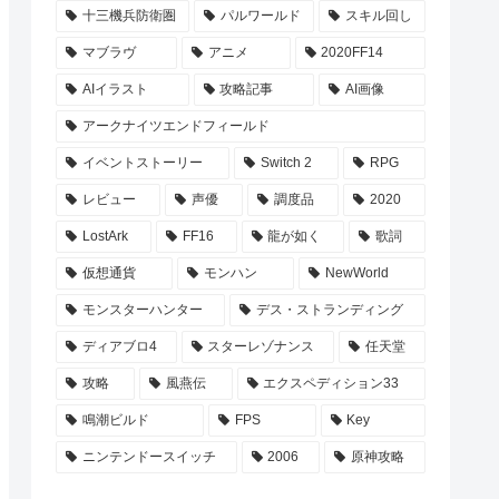
十三機兵防衛圏
パルワールド
スキル回し
マブラヴ
アニメ
2020FF14
AIイラスト
攻略記事
AI画像
アークナイツエンドフィールド
イベントストーリー
Switch 2
RPG
レビュー
声優
調度品
2020
LostArk
FF16
龍が如く
歌詞
仮想通貨
モンハン
NewWorld
モンスターハンター
デス・ストランディング
ディアブロ4
スターレゾナンス
任天堂
攻略
風燕伝
エクスペディション33
鳴潮ビルド
FPS
Key
ニンテンドースイッチ
2006
原神攻略