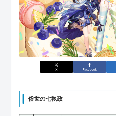
X
Facebook
俗世の七執政