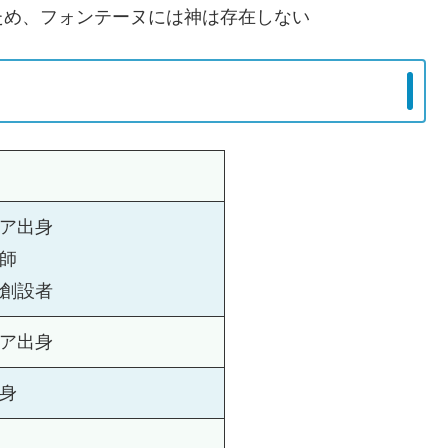
ため、フォンテーヌには神は存在しない
）
ア出身
師
創設者
ア出身
身