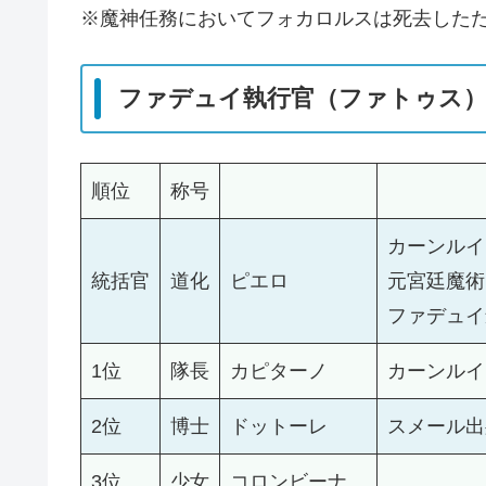
※魔神任務においてフォカロルスは死去した
ファデュイ執行官（ファトゥス
順位
称号
カーンルイ
統括官
道化
ピエロ
元宮廷魔術
ファデュイ
1位
隊長
カピターノ
カーンルイ
2位
博士
ドットーレ
スメール出
3位
少女
コロンビーナ