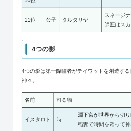
10位
スネージナ
11位
公子
タルタリヤ
師匠はスカ
4つの影
4つの影は第一降臨者がテイワットを創造する
神々。
名前
司る物
淵下宮が世界から切り
イスタロト
時
稲妻で時間を遡って神