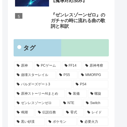
【魔導対応済み】
『ゼンレスゾーンゼロ』の
ガチャの時に流れる曲の歌
詞と和訳
タグ
原神
PCゲーム
FF14
原神考察
崩壊スターレイル
PS5
MMORPG
バルダーズゲート3
PS4
原神ストーリーAIまとめ
装備
螺旋
ゼンレスゾーンゼロ
NTE
Switch
鳴潮
伝説任務
零式
レイド
黒い砂漠
ポケモン
必要火力