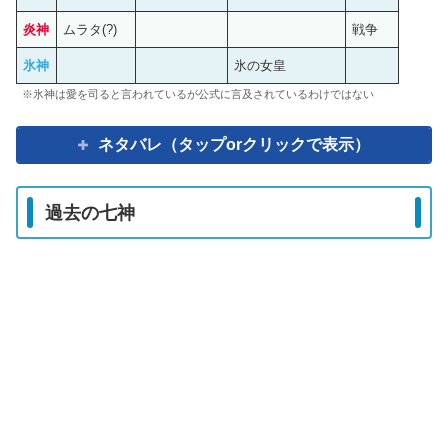
炎神
ムラタ(?)
戦争
氷神
氷の女皇
※氷神は愛を司ると言われているが公式に言及されているわけではない
ネタバレ（タップorクリックで表示）
過去の七神