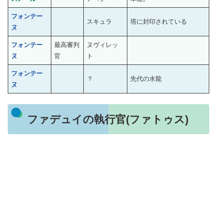
フォンテー
スキュラ
塔に封印されている
ヌ
フォンテー
最高審判
ヌヴィレッ
ヌ
官
ト
フォンテー
？
先代の水龍
ヌ
ファデュイの執行官(ファトゥス)