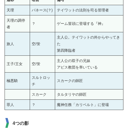
天理
パネース(？)
テイワットの法則を司る管理者
天理の調停
？
ゲーム冒頭に登場する『神』
者
主人公。テイワットの外からやってき
旅人
空/蛍
た
第四降臨者
主人公の双子の兄妹
王子/王女
空/蛍
アビス教団を率いている
スルトロッ
極悪騎
スカークの師匠
チ
スカーク
タルタリヤの師匠
罪人
？
魔神任務「カリベルト」に登場
4つの影