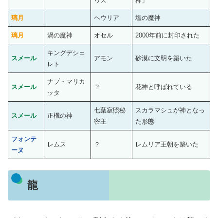
ゥス
神」
璃月
ヘウリア
塩の魔神
璃月
渦の魔神
オセル
2000年前に封印された
キングデシェ
スメール
アモン
砂漠に文明を築いた
レト
ナブ・マリカ
スメール
？
花神と呼ばれている
ッタ
七葉寂照秘
スカラマシュが神となっ
スメール
正機の神
密主
た形態
フォンテ
レムス
？
レムリア王朝を築いた
ーヌ
龍