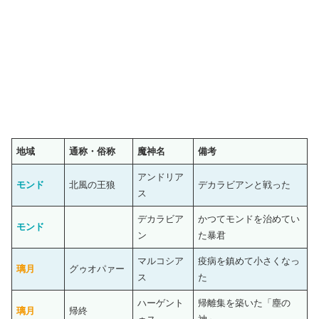
地域
通称・俗称
魔神名
備考
アンドリア
モンド
北風の王狼
デカラビアンと戦った
ス
デカラビア
かつてモンドを治めてい
モンド
ン
た暴君
マルコシア
疫病を鎮めて小さくなっ
璃月
グゥオパァー
ス
た
ハーゲント
帰離集を築いた「塵の
璃月
帰終