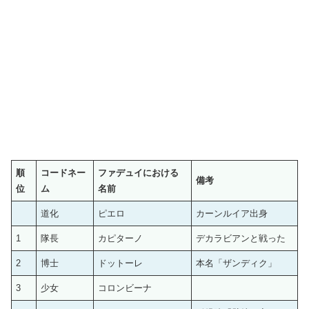
順
コードネー
ファデュイにおける
備考
位
ム
名前
道化
ピエロ
カーンルイア出身
1
隊長
カピターノ
デカラビアンと戦った
2
博士
ドットーレ
本名「ザンディク」
3
少女
コロンビーナ