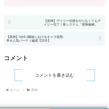
の草キャラの元素爆発を使い、草元素を連続付与↓バーバラ...
【原神】デイリー任務をやらなくてもデ
イリー完了！新システム「冒険修練」
【原神】Ver4.1螺旋におけるキャラ使用
率＆人気パーティ編成【10月】
コメント
コメントを書き込む
ホーム
原神