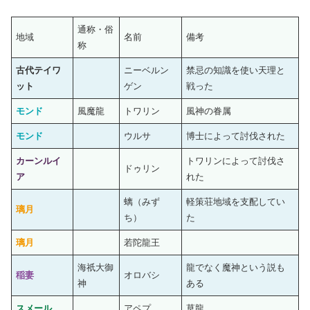
通称・俗
地域
名前
備考
称
古代テイワ
ニーベルン
禁忌の知識を使い天理と
ット
ゲン
戦った
モンド
風魔龍
トワリン
風神の眷属
モンド
ウルサ
博士によって討伐された
カーンルイ
トワリンによって討伐さ
ドゥリン
ア
れた
螭（みず
軽策荘地域を支配してい
璃月
ち）
た
璃月
若陀龍王
海祇大御
龍でなく魔神という説も
稲妻
オロバシ
神
ある
スメール
アペプ
草龍。