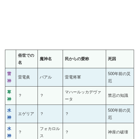
俗世での
魔神名
民からの愛称
死因
名
雷
500年前の災
雷電眞
バアル
雷電将軍
神
厄
草
マハールッカデヴァ
？
？
禁忌の知識
神
ータ
水
500年前の災
エゲリア
？
？
神
厄
水
フォカロル
？
？
神座の破壊
神
ス