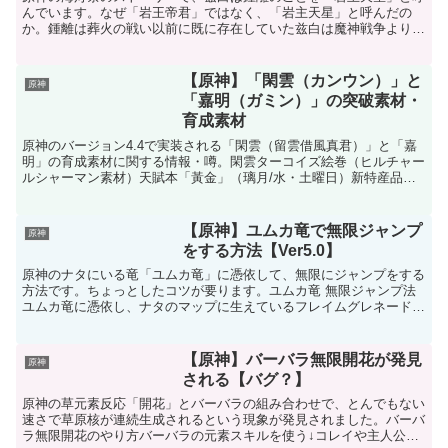
んでいます。なぜ「岩王帝君」ではなく、「岩主天星」と呼んだの
か。鍾離は葬火の戦い以前に既に存在していた兹白は魔神戦争よりも
前、『葬火の戦い』よりも前に生きていた『月の使い』です。...
【原神】「閑雲（カンウン）」と
原神
「嘉明（ガミン）」の突破素材・
育成素材
原神のバージョン4.4で実装される「閑雲（留雲借風真君）」と「嘉
明」の育成素材に関する情報・噂。閑雲ターコイズ絵巻（ヒルチャー
ルシャーマン素材）天賦本「黃金」（璃月/水・土曜日）新特産品新
ボス素材光なき渦の眼嘉明アゲート星螺スライム帝王の決...
【原神】ユムカ竜で無限ジャンプ
原神
をする方法【Ver5.0】
原神のナタにいる竜「ユムカ竜」に憑依して、無限にジャンプをする
方法です。ちょっとしたコツが要ります。ユムカ竜 無限ジャンプ法
ユムカ竜に憑依し、ナタのマップに生えているフレイムグレネードの
実を食べるジャンプするフレイムグレネード発射のボタン（...
【原神】バーバラ無限開花が発見
原神
される【バグ？】
原神の草元素反応「開花」とバーバラの組み合わせで、とんでもない
速さで草原核が連続生成されるという現象が発見されました。バーバ
ラ無限開花のやり方バーバラの元素スキルを使う↓コレイや主人公等