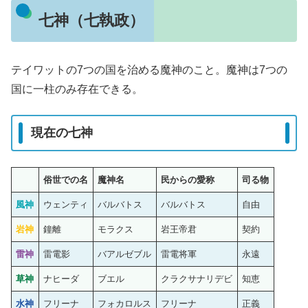
七神（七執政）
テイワットの7つの国を治める魔神のこと。魔神は7つの
国に一柱のみ存在できる。
現在の七神
俗世での名
魔神名
民からの愛称
司る物
風神
ウェンティ
バルバトス
バルバトス
自由
岩神
鐘離
モラクス
岩王帝君
契約
雷神
雷電影
バアルゼブル
雷電将軍
永遠
草神
ナヒーダ
ブエル
クラクサナリデビ
知恵
水神
フリーナ
フォカロルス
フリーナ
正義