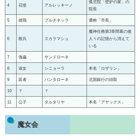
孤児院「壁炉の家」の
4
召使
アルレッキーノ
院長
5
雄鶏
プルチネッラ
通称「市長」
魔神任務第3章間幕の後
6
散兵
スカラマシュ
人々の記憶から消えて
いる
7
傀儡
サンドローネ
8
淑女
シニョーラ
本名「ロザリン」
9
富者
パンタローネ
北国銀行の頭取
10
？
？
11
公子
タルタリヤ
本名「アヤックス」
魔女会