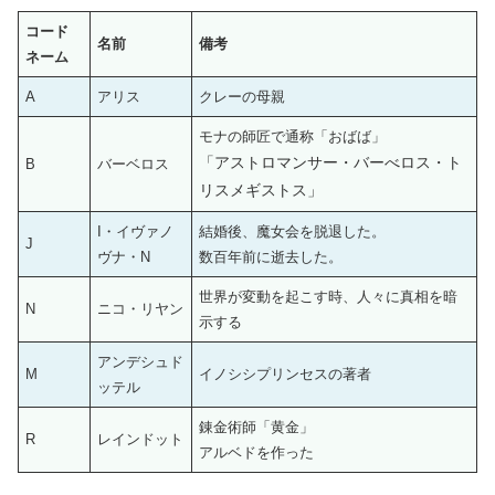
コード
名前
備考
ネーム
A
アリス
クレーの母親
モナの師匠で通称「おばば」
「アストロマンサー・バーべロス・ト
B
バーベロス
リスメギストス」
I・イヴァノ
結婚後、魔女会を脱退した。
J
ヴナ・N
数百年前に逝去した。
世界が変動を起こす時、人々に真相を暗
N
ニコ・リヤン
示する
アンデシュド
M
イノシシプリンセスの著者
ッテル
錬金術師「黄金」
R
レインドット
アルベドを作った