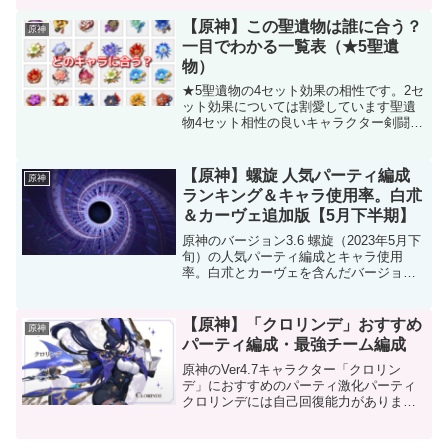
す。現状ではバージョン3.4でアルハイゼ
ンが実装という見方が最も有力です。以
【原神】この聖遺物は誰に合う？
原神
前は3.7...
一目でわかる一覧表（★5聖遺
物）
★5聖遺物の4セット効果の相性です。2セ
ット効果については割愛しています聖遺
物4セット相性の良いキャラクター剣闘士
のフィナーレ大地を流浪する楽団愛され
る少女雷を鎮める尊者雷のような怒り翠
緑の影旧貴族のしつけ血染めの騎士道な
【原神】螺旋 人気パーティ編成
原神
し（2セット効果で...
ランキング＆キャラ使用率。白朮
＆カーヴェ追加版【5月下半期】
原神のバージョン3.6 螺旋（2023年5月下
旬）の人気パーティ編成とキャラ使用
率。白朮とカーヴェを含んだバージョン
です。人気パーティ編成（高採用率）
※Usage Rate（そのキャラクターを保有
している人が使用している割合）キャラ
【原神】「クロリンデ」おすすめ
原神
クター使...
パーティ編成・最強チーム編成
原神のVer4.7キャラクター「クロリン
デ」におすすめのパーティ激化パーティ
クロリンデには自己回復能力がありま
す。そのため、うまく立ち回ればヒーラ
ーなしのチームが可能です。クロリンデ