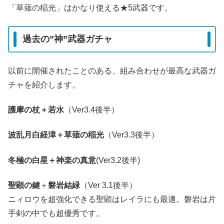
「草薙の稲光」はかなり使える★5武器です。
過去の”神”武器ガチャ
以前に開催されたことのある、組み合わせが最高な武器ガ
チャを紹介します。
護摩の杖＋若水
（Ver3.4後半）
波乱月白経津＋草薙の稲光
（Ver3.3後半）
冬極の白星＋神楽の真意
(Ver3.2後半)
聖顕の鍵
＋
磐岩結緑
（Ver 3.1後半）
ニィロウを超強化できる聖顕はレイラにも最適。磐岩は片
手剣の中でも超優秀です。