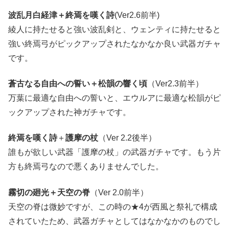
波乱月白経津＋終焉を嘆く詩
(Ver2.6前半)
綾人に持たせると強い波乱剣と、ウェンティに持たせると
強い終焉弓がピックアップされたなかなか良い武器ガチャ
です。
蒼古なる自由への誓い＋松韻の響く頃
（Ver2.3前半）
万葉に最適な自由への誓いと、エウルアに最適な松韻がピ
ックアップされた神ガチャです。
終焉を嘆く詩
＋
護摩の杖
（Ver 2.2後半）
誰もが欲しい武器「護摩の杖」の武器ガチャです。もう片
方も終焉弓なので悪くありませんでした。
霧切の廻光＋天空の脊
（Ver 2.0前半）
天空の脊は微妙ですが、この時の★4が西風と祭礼で構成
されていたため、武器ガチャとしてはなかなかのものでし