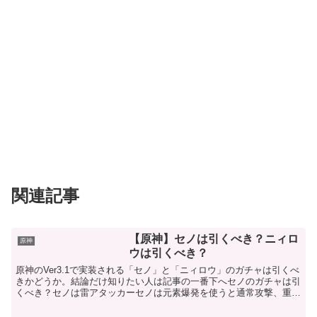
関連記事
【原神】セノは引くべき？ニィロ
原神
ウは引くべき？
原神のVer3.1で実装される「セノ」と「ニィロウ」のガチャは引くべ
きかどうか。結論だけ知りたい人は記事の一番下へセノのガチャは引
くべき？セノは雷アタッカーセノは元素爆発を使うと通常攻撃、重
撃、落下攻撃が変化し、雷元素ダメージを与えるように...