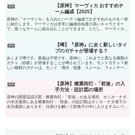
【原神】マーヴィカ おすすめチ
原神
ーム編成【2025】
原神の「マーヴィカ」を入れたパーティ編成でおすすめのものを一挙
に紹介します。マーヴィカは非常に編成自由度の高いキャラクター
で、様々なチームに組み込むことができます。ただし、マーヴィカ以
外のナタキャラクターまたは炎主人公が最低1名はチームにい...
【噂】『原神』に全く新しいタイ
原神
プのガチャが登場する？
あくまで噂です。真偽は不明です。原神に、これまでと異なる種類の
ガチャ（祈願）が登場することが噂されています。モンドガチャ？新
しい種類のガチャは、モンド、璃月、稲妻、スメール、フォンテーヌ
などの各エリアのキャラクターが全員詰め込まれたガチャだ...
【原神】燃素街灯 -「前途」の入
原神
手方法・設計図の場所
原神の調度品設計図・燃素街灯 -「前途」がある場所。オシカ・ナタ
の水没遺跡にある燃素街灯 -「前途」の設計図はオシカ・ナタ地下の
水没遺跡にあります。仕掛けを解いて鉄格子の中に入りますエレベー
ターのようなものの下に空間があり、そこに調度品の宝...