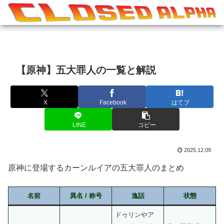
【原神】五大罪人の一覧と解説
X
Facebook
はてブ
LINE
コピー
2025.12.09
原神に登場するカーンルイアの五大罪人のまとめ
名前
異名 / 称号
逸話
状態
ドゥリンやア