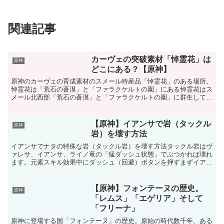
関連記事
カーヴェの突破素材「悼霊花」は
原神
どこにある？【原神】
原神のカーヴェの育成素材のスメール特産品「悼霊花」のある場所。
悼霊花は「荒石の蒼漠」と「ファラクケルトの園」にある悼霊花はス
メール北西部「荒石の蒼漠」と「ファラクケルトの園」に群生してい
ます。聖遺物秘境の北の池(?)鉄和山の南、聖遺物秘境の...
【原神】イアンサで岩（タックル
原神
岩）を壊す方法
イアンサでナタの特殊な岩（タックル岩）を壊す方法タックル岩はヴ
ァレサ、イアンサ、ライノ竜の「猛ダッシュ状態」でぶつかれば壊れ
ます。元素スキル効果中にダッシュ（回避）ボタンを押すまずイアン
サの元素スキルを使用しますイアンサが走りますその状態で...
【原神】フォンテーヌの歴史。
原神
「レムス」「エゲリア」そして
「フリーナ」
原神に登場する国「フォンテーヌ」の歴史。原始の時代数千年、ある