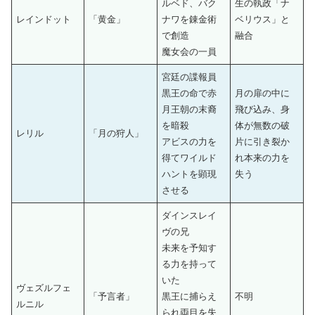
ルベド、バク
生の執政「ナ
レインドット
「黄金」
ナワを錬金術
ベリウス」と
で創造
融合
魔女会の一員
宮廷の諜報員
黒王の命で赤
月の扉の中に
月王朝の末裔
飛び込み、身
を暗殺
体が無数の破
レリル
「月の狩人」
アビスの力を
片に引き裂か
得てワイルド
れ本来の力を
ハントを顕現
失う
させる
ダインスレイ
ヴの兄
未来を予知す
る力を持って
いた
ヴェズルフェ
「予言者」
黒王に捕らえ
不明
ルニル
られ両目を失