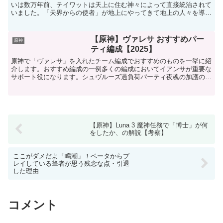
いは数万年前、テイワットは天上に住む神々によって直接統治されて
いました。「天界からの使者」が地上にやってきて地上の人々を導
き、テイワットの人々は平和に暮らしていたようです。また、...
【原神】ヴァレサ おすすめパー
原神
ティ編成【2025】
原神で「ヴァレサ」を入れたチーム編成でおすすめのものを一挙に紹
介します。おすすめ編成の一例多くの編成においてイアンサが重要な
サポート役になります。シュヴルーズ過負荷パーティ夜魂の加護のシ
ナジーの観点からマーヴィカやイアンサと組み合わせるのが...
【原神】Luna 3 魔神任務で「博士」が何
をしたか、の解説【考察】
ここがダメだよ「鳴潮」！ベータからプ
レイしている筆者が思う残念な点・引退
した理由
コメント