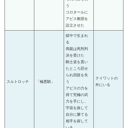
う
コロタールに
アビス教団を
設立させた
獄中で生まれ
る
両親は死刑判
決を受けた
騎士道を貫い
たところ罰せ
られ四肢を失
テイワットの
スルトロッチ
「極悪騎」
う
外にいる
アビスの力を
得て究極の武
力を手にし、
宇宙を旅して
自分に勝てる
相手を探して
いる