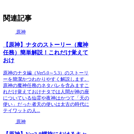
関連記事
原神
【原神】ナタのストーリー（魔神
任務）簡単解説！これだけ覚えて
おけ
原神のナタ編（Ver5.0～5.3）のストーリ
ーを簡潔かつわかりやすく解説します。
原神の魔神任務のネタバレを含みますこ
れだけ覚えておけナタでは人間が神の座
についている仙霊や夜神はかつて「天の
使い」だった者天の使いは太古の時代に
テイワットの人...
原神