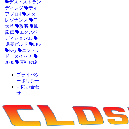
デス・ストラン
ディング
ディ
アブロ4
スター
レゾナンス
任
天堂
攻略
風
燕伝
エクスペ
ディション33
鳴潮ビルド
FPS
Key
ニンテン
ドースイッチ
2006
原神攻略
プライバシ
ーポリシー
お問い合わ
せ