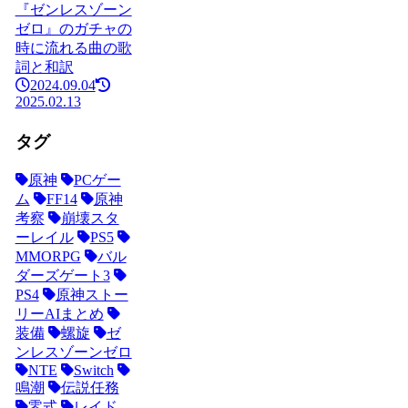
『ゼンレスゾーン
ゼロ』のガチャの
時に流れる曲の歌
詞と和訳
2024.09.04
2025.02.13
タグ
原神
PCゲー
ム
FF14
原神
考察
崩壊スタ
ーレイル
PS5
MMORPG
バル
ダーズゲート3
PS4
原神ストー
リーAIまとめ
装備
螺旋
ゼ
ンレスゾーンゼロ
NTE
Switch
鳴潮
伝説任務
零式
レイド