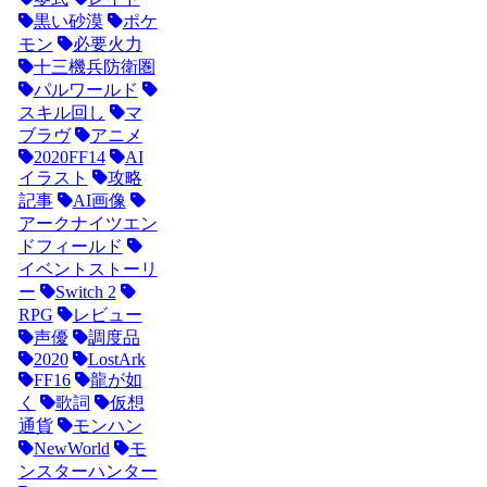
黒い砂漠
ポケ
モン
必要火力
十三機兵防衛圏
パルワールド
スキル回し
マ
ブラヴ
アニメ
2020FF14
AI
イラスト
攻略
記事
AI画像
アークナイツエン
ドフィールド
イベントストーリ
ー
Switch 2
RPG
レビュー
声優
調度品
2020
LostArk
FF16
龍が如
く
歌詞
仮想
通貨
モンハン
NewWorld
モ
ンスターハンター