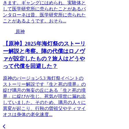
きます。ギャングにはめられ、実験体と
して医学研究所に売られたことがあるパ
ンタローネは昔、医学研究所に売られた
ことがあるようです。おそら...
原神
【原神】2025年海灯祭のストーリ
ー解説と考察。陣の代償はロノヴ
ァが設定したもの？旅人はどうや
って代償を回避した？
原神のバージョン5.3 海灯祭イベントの
ストーリー解説です『生と死の境界』の
綻び璃月の無妄の丘にある「生と死の境
界」に綻びが生じ、死気が現世に漏れ出
していました。そのため、璃月の人々に
異変が起こり、行秋の曽祖父やティマイ
オスは身体の老化速度...