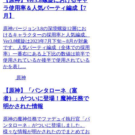
【原神】Ver3.8螺旋におけるキャ
ラ使用率＆人気パーティ編成【7
月】
原神バージョン3.8の深境螺旋12層にお
けるキャラクターの採用率と人気編成。
Ver3.8螺旋は2023年7月下旬～8月が対象
です。人気パーティ編成（全体での採用
率）一番右にある上下比の数値は前半で
使用されているか後半で使用されている
かを表し...
原神
【原神】「パンタローネ（富
者）」がついに登場！魔神任務で
明かされた情報
原神の魔神任務でファデュイ執行官「パ
ンタローネ」がついに登場しました。
様々な情報が明かされたのでまとめてお