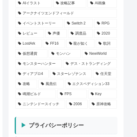
AIイラスト
攻略記事
AI画像
アークナイツエンドフィールド
イベントストーリー
Switch 2
RPG
レビュー
声優
調度品
2020
LostArk
FF16
龍が如く
歌詞
仮想通貨
モンハン
NewWorld
モンスターハンター
デス・ストランディング
ディアブロ4
スターレゾナンス
任天堂
攻略
風燕伝
エクスペディション33
鳴潮ビルド
FPS
Key
ニンテンドースイッチ
2006
原神攻略
プライバシーポリシー