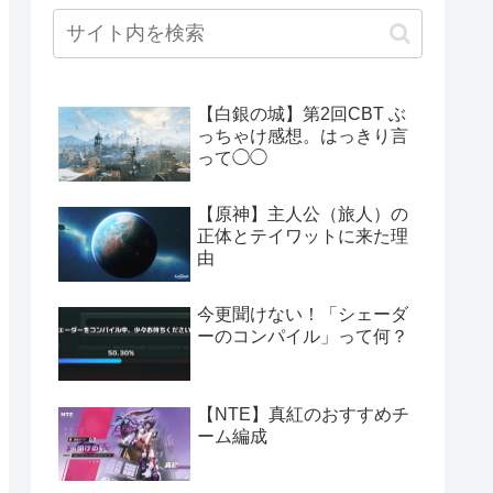
【白銀の城】第2回CBT ぶ
っちゃけ感想。はっきり言
って◯◯
【原神】主人公（旅人）の
正体とテイワットに来た理
由
今更聞けない！「シェーダ
ーのコンパイル」って何？
【NTE】真紅のおすすめチ
ーム編成