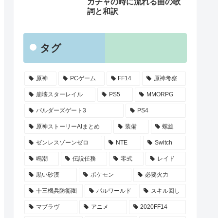
ガチャの時に流れる曲の歌
詞と和訳
タグ
原神
PCゲーム
FF14
原神考察
崩壊スターレイル
PS5
MMORPG
バルダーズゲート3
PS4
原神ストーリーAIまとめ
装備
螺旋
ゼンレスゾーンゼロ
NTE
Switch
鳴潮
伝説任務
零式
レイド
黒い砂漠
ポケモン
必要火力
十三機兵防衛圏
パルワールド
スキル回し
マブラヴ
アニメ
2020FF14