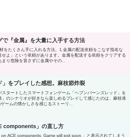
グで『金属』を大量に入手する方法
で金属素材をたくさん手に入れる方法。1.金属の配送依頼をこなす指名な
送せよ」という依頼があります。金属を配送する依頼をクリアする
まり危険を冒さずに金属やその...
ド」をプレイした感想。麻枝節炸裂
ビスがスタートしたスマートフォンゲーム「ヘブンバーンズレッド」を
准」のシナリオが好きなら楽しめるプレイして感じたのは、麻枝准
ゲームの懐かしさを感じるストーリ...
ACE components」の直し方
n ACE components. Game will exit soon.」と表示されてしまう