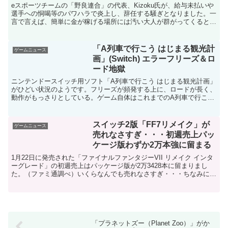
eスポーツチームの「野良連合」の代表、Kizoku氏が、給与未払いや
選手への恫喝等のパワハラで炎上し、辞任する騒ぎとなりました。一
言で言えば、簡単に金が稼げる場所には汚い大人が群がってくるとい
う事ですね。eスポーツに限らずなんでもそうですが...
「A列車で行こう はじまる観光計
ゲームニュース
画」(Switch) エラーフリーズ＆ロ
ード地獄
ニンテンドースイッチ用ソフト「A列車で行こう はじまる観光計画」
がひどい状況のようです。フリーズが頻発する上に、ロードが長く、
動作がもっさりとしている。ゲーム自体はこれまでのA列車で行こう
とさほど変わらないようですが、エラーが出てフリーズす...
スイッチ2版「FF7リメイク」が
ゲームニュース
売れなさすぎ・・・初週売上パッ
ケージ版わずか2万本強に留まる
1月22日に発売された「ファイナルファンタジーVII リメイク インタ
ーグレード」の初週売上はパッケージ版が2万3428本に留まりまし
た。（ファミ通調べ）いくらなんでも売れなさすぎ・・・ちなみに
FF7リメイクが2020年にPS4向けに発売さ...
「プラネットズー（Planet Zoo）」がか