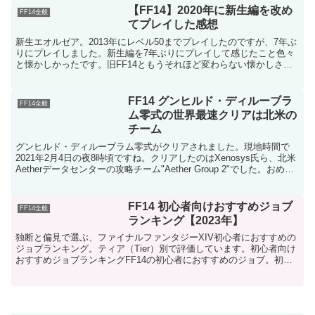
【FF14】2020年に新生編を改め
FF14全般
てプレイした感想
新生エオルゼア。2013年にレベル50までプレイしたのですが、7年ぶ
りにプレイしました。新生編を7年ぶりにプレイして感じたこと色々
と懐かしかったです。旧FF14ともうそれほど変わらない懐かしさに
なってきました。旧FF14はベータテストをやり...
FF14 グンヒルド・ディルーブラ
FF14全般
ム零式の世界最速クリアは北米の
チーム
グンヒルド・ディルーブラム零式がクリアされました。現地時間で
2021年2月4日の夜8時頃ですね。クリアしたのはXenosys氏ら、北米
Aetherデータセンターの攻略チーム"Aether Group 2"でした。おめで
とうございます。
FF14 初心者向けおすすめジョブ
FF14全般
ランキング【2023年】
独断と偏見で選ぶ、ファイナルファンタジーXIV初心者におすすめの
ジョブランキング。ティア（Tier）別で評価しています。初心者向け
おすすめジョブランキングFF14の初心者におすすめのジョブ。初心
者におすすめの基準は操作が複雑ではなく、それで...