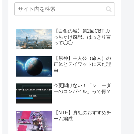
【白銀の城】第2回CBT ぶ
っちゃけ感想。はっきり言
って◯◯
【原神】主人公（旅人）の
正体とテイワットに来た理
由
今更聞けない！「シェーダ
ーのコンパイル」って何？
【NTE】真紅のおすすめチ
ーム編成