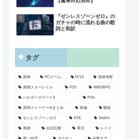
【魔導対応済み】
『ゼンレスゾーンゼロ』の
ガチャの時に流れる曲の歌
詞と和訳
タグ
原神
PCゲーム
FF14
原神考察
崩壊スターレイル
PS5
MMORPG
バルダーズゲート3
PS4
原神ストーリーAIまとめ
装備
螺旋
ゼンレスゾーンゼロ
NTE
Switch
鳴潮
伝説任務
零式
レイド
黒い砂漠
ポケモン
必要火力