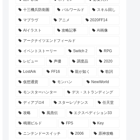
十三機兵防衛圏
パルワールド
スキル回し
マブラヴ
アニメ
2020FF14
AIイラスト
攻略記事
AI画像
アークナイツエンドフィールド
イベントストーリー
Switch 2
RPG
レビュー
声優
調度品
2020
LostArk
FF16
龍が如く
歌詞
仮想通貨
モンハン
NewWorld
モンスターハンター
デス・ストランディング
ディアブロ4
スターレゾナンス
任天堂
攻略
風燕伝
エクスペディション33
鳴潮ビルド
FPS
Key
ニンテンドースイッチ
2006
原神攻略