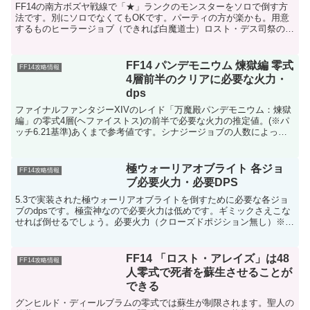
FF14の南方ボズヤ戦線で「★」ランクのモンスターをソロで倒す方
法です。別にソロでなくてもOKです。パーティの方が楽かも。用意
するものヒーラージョブ（できれば白魔道士）ロスト・デス司祭の薬
倒し方ヒーラーで司祭の薬を使う。司祭の薬を使うとデス...
FF14 パンデモニウム 煉獄編 零式
FF14攻略情報
4層前半のクリアに必要な火力・
dps
ファイナルファンタジーXIVのレイド「万魔殿パンデモニウム：煉獄
編」の零式4層(ヘファイストス)の前半で必要な火力の推定値。(※パ
ッチ6.21基準)あくまで参考値です。シナジージョブの人数によって
も変動します。重要：パッチ6.21で4層前半...
極ウォーリアオブライト 各ジョ
FF14攻略情報
ブ必要火力・必要DPS
5.3で実装された極ウォーリアオブライトを倒すために必要な各ジョ
ブのdpsです。極蛮神なので必要火力は低めです。ギミックさえこな
せれば倒せるでしょう。必要火力（クローズドポジション無し）※ボ
スから離れなければならないギミックの仕様上、近接D...
FF14 「ロスト・アレイズ」は48
FF14攻略情報
人零式で死者を蘇生させることが
できる
グンヒルド・ディールブラムの零式では蘇生が制限されます。聖人の