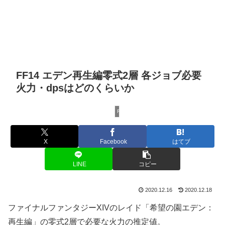
FF14 エデン再生編零式2層 各ジョブ必要
火力・dpsはどのくらいか
FF14攻略情報
X
Facebook
はてブ
LINE
コピー
2020.12.16
2020.12.18
ファイナルファンタジーXIVのレイド「希望の園エデン：
再生編」の零式2層で必要な火力の推定値。