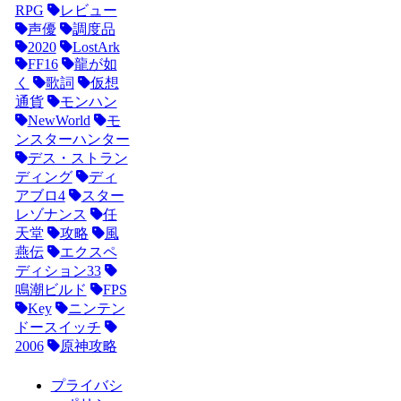
RPG
レビュー
声優
調度品
2020
LostArk
FF16
龍が如
く
歌詞
仮想
通貨
モンハン
NewWorld
モ
ンスターハンター
デス・ストラン
ディング
ディ
アブロ4
スター
レゾナンス
任
天堂
攻略
風
燕伝
エクスペ
ディション33
鳴潮ビルド
FPS
Key
ニンテン
ドースイッチ
2006
原神攻略
プライバシ