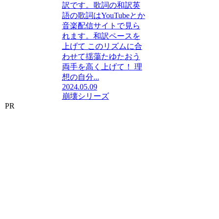
訳です。歌詞の和訳英
語の歌詞はYouTubeとか
音楽配信サイトで見ら
れます。和訳ペースを
上げて このリズムに合
わせて揺蕩たゆたおう
両手を高く上げて！ 理
想の自分...
2024.05.09
崩壊シリーズ
PR