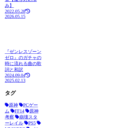
み】
2022.05.28
2026.05.15
『ゼンレスゾーン
ゼロ』のガチャの
時に流れる曲の歌
詞と和訳
2024.09.04
2025.02.13
タグ
原神
PCゲー
ム
FF14
原神
考察
崩壊スタ
ーレイル
PS5