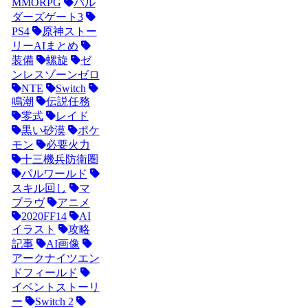
MMORPG
バル
ダーズゲート3
PS4
原神ストー
リーAIまとめ
装備
螺旋
ゼ
ンレスゾーンゼロ
NTE
Switch
鳴潮
伝説任務
零式
レイド
黒い砂漠
ポケ
モン
必要火力
十三機兵防衛圏
パルワールド
スキル回し
マ
ブラヴ
アニメ
2020FF14
AI
イラスト
攻略
記事
AI画像
アークナイツエン
ドフィールド
イベントストーリ
ー
Switch 2