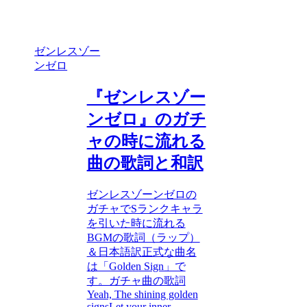
ゼンレスゾー
ンゼロ
『ゼンレスゾー
ンゼロ』のガチ
ャの時に流れる
曲の歌詞と和訳
ゼンレスゾーンゼロの
ガチャでSランクキャラ
を引いた時に流れる
BGMの歌詞（ラップ）
＆日本語訳正式な曲名
は「Golden Sign」で
す。ガチャ曲の歌詞
Yeah, The shining golden
signsLet your inner ...