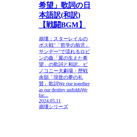
希望」歌詞の日
本語訳(和訳)
【戦闘BGM】
崩壊：スターレイルの
ボス戦"「哲学の胎児」
サンデー”で流れるロビ
ンの曲「翼の生えた希
望」の歌詞と和訳。ピ
ノコニー大劇場・歴戦
余韻「現世の夢の礼
賛」歌詞We rise together
as our destiny unfoldsWe
fac...
2024.05.11
崩壊シリーズ