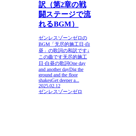
訳（第2章の戦
闘ステージで流
れるBGM）
ゼンレスゾーンゼロの
BGM「无尽的施工日·白
昼」の歌詞の和訳です↓
この曲です无尽的施工
日·白昼の歌詞One day
and another dayDig the
ground and the floor
shakesGet deeper a...
2025.02.12
ゼンレスゾーンゼロ