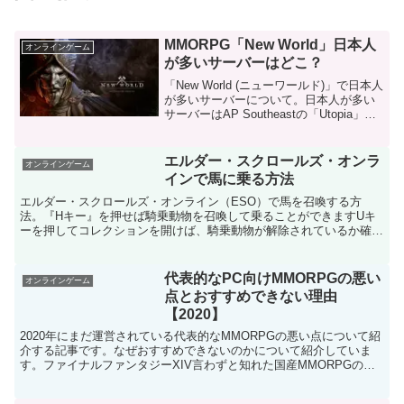
MMORPG「New World」日本人
オンラインゲーム
が多いサーバーはどこ？
「New World (ニューワールド)」で日本人
が多いサーバーについて。日本人が多い
サーバーはAP Southeastの「Utopia」で
す。読み方はユートピア。Utopiaは人口
も多めなのでもしかしたら作成制限があ
るかもしれません。Yo...
エルダー・スクロールズ・オンラ
オンラインゲーム
インで馬に乗る方法
エルダー・スクロールズ・オンライン（ESO）で馬を召喚する方
法。『Hキー』を押せば騎乗動物を召喚して乗ることができますUキ
ーを押してコレクションを開けば、騎乗動物が解除されているか確認
できます。
代表的なPC向けMMORPGの悪い
オンラインゲーム
点とおすすめできない理由
【2020】
2020年にまだ運営されている代表的なMMORPGの悪い点について紹
介する記事です。なぜおすすめできないのかについて紹介していま
す。ファイナルファンタジーXIV言わずと知れた国産MMORPGの定
番タイトルです。ストーリーや音楽は非常に優れて...