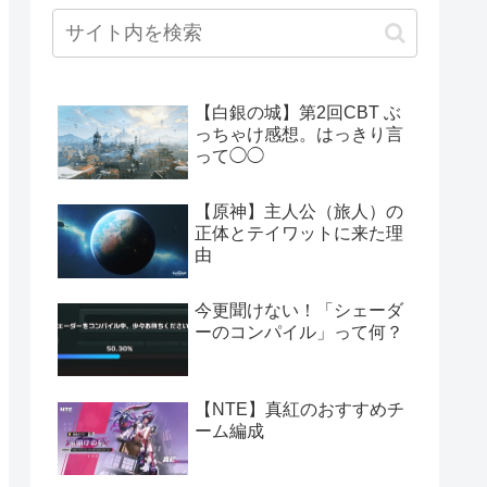
【白銀の城】第2回CBT ぶ
っちゃけ感想。はっきり言
って◯◯
【原神】主人公（旅人）の
正体とテイワットに来た理
由
今更聞けない！「シェーダ
ーのコンパイル」って何？
【NTE】真紅のおすすめチ
ーム編成