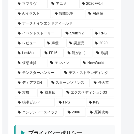
マブラヴ
アニメ
2020FF14
AIイラスト
攻略記事
AI画像
アークナイツエンドフィールド
イベントストーリー
Switch 2
RPG
レビュー
声優
調度品
2020
LostArk
FF16
龍が如く
歌詞
仮想通貨
モンハン
NewWorld
モンスターハンター
デス・ストランディング
ディアブロ4
スターレゾナンス
任天堂
攻略
風燕伝
エクスペディション33
鳴潮ビルド
FPS
Key
ニンテンドースイッチ
2006
原神攻略
プライバシーポリシー