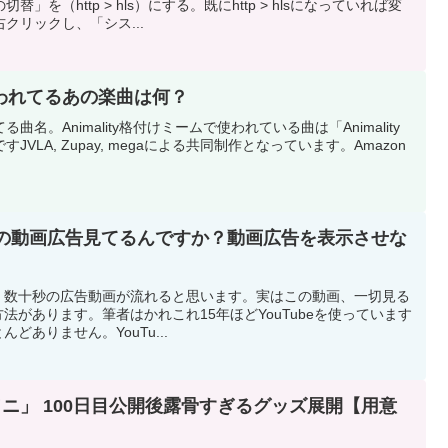
を（http > hls）にする。既にhttp > hlsになっていれば変
クリックし、「シス...
われてるあの楽曲は何？
名。Animality格付けミームで使われている曲は「Animality
VLA, Zupay, megaによる共同制作となっています。Amazon
beの動画広告見てるんですか？動画広告を表示させな
ると、数十秒の広告動画が流れると思います。実はこの動画、一切見る
法があります。筆者はかれこれ15年ほどYouTubeを使っています
ありません。YouTu...
ワニ」 100日目公開後露骨すぎるグッズ展開【用意