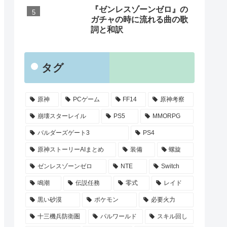
『ゼンレスゾーンゼロ』の
ガチャの時に流れる曲の歌
詞と和訳
タグ
原神
PCゲーム
FF14
原神考察
崩壊スターレイル
PS5
MMORPG
バルダーズゲート3
PS4
原神ストーリーAIまとめ
装備
螺旋
ゼンレスゾーンゼロ
NTE
Switch
鳴潮
伝説任務
零式
レイド
黒い砂漠
ポケモン
必要火力
十三機兵防衛圏
パルワールド
スキル回し