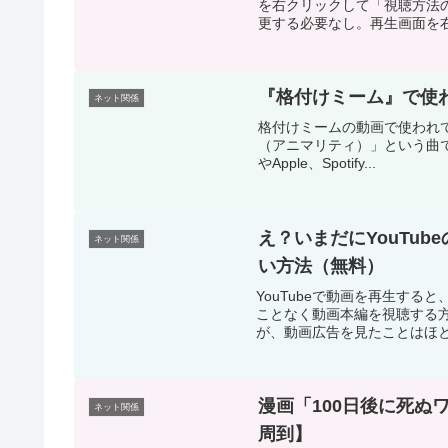
を右クリックして「視聴方法の切替」
更する必要なし。再生画面を右
『格付けミーム』で使
ネット関係
格付けミームの動画で使われてる曲
（アニマリティ）」という曲ですJ
やApple、Spotify...
え？いまだにYouTu
ネット関係
い方法（無料）
YouTubeで動画を再生す
ことなく動画本編を視聴する方
が、動画広告を見たことはほとんど
漫画「100日後に死ぬ
ネット関係
周到】