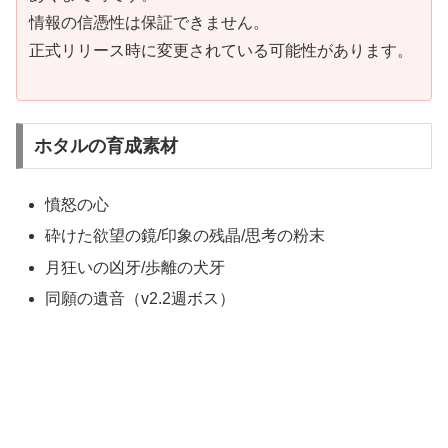
情報の信憑性は保証できません。
正式リリース時に変更されている可能性があります。
ホタルの育成素材
憤怒の心
砕けた欲望の鏡/印象の残晶/思考の粉末
月狂いの凶牙/歩離の犬牙
同願の遺音（v2.2週ボス）