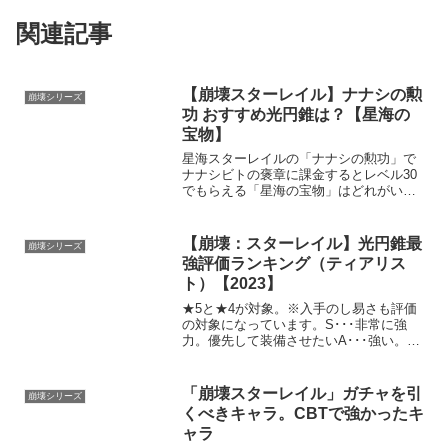
関連記事
【崩壊スターレイル】ナナシの勲
崩壊シリーズ
功 おすすめ光円錐は？【星海の
宝物】
星海スターレイルの「ナナシの勲功」で
ナナシビトの褒章に課金するとレベル30
でもらえる「星海の宝物」はどれがいい
かナナシの勲功でおすすめの光円錐基本
的には自分のキャラが必要としている種
類の光円錐を選ぶべきですが、中でも優
【崩壊：スターレイル】光円錐最
崩壊シリーズ
秀な光円錐は次のとおり...
強評価ランキング（ティアリス
ト）【2023】
★5と★4が対象。※入手のし易さも評価
の対象になっています。S･･･非常に強
力。優先して装備させたいA･･･強い。も
しくは特定のキャラに装備させた時だけ
非常に強い。B･･･普通。可もなく不可も
ない光円錐C･･･やや劣る。D･･･弱い
「崩壊スターレイル」ガチャを引
崩壊シリーズ
SABC...
くべきキャラ。CBTで強かったキ
ャラ