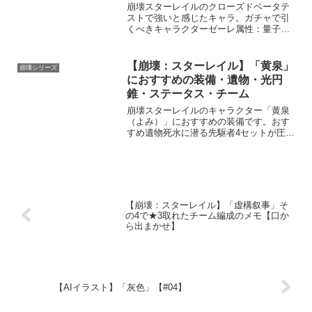
崩壊スターレイルのクローズドベータテ
ストで強いと感じたキャラ。ガチャで引
くべきキャラクターゼーレ属性：量子運
命：巡狩ゼーレは単体攻撃が得意な「巡
狩」のキャラクターで、スキルを使うと
速度が上がります。敵を倒すと再行動で
【崩壊：スターレイル】「黄泉」
崩壊シリーズ
きるという強力な能力があ...
におすすめの装備・遺物・光円
錐・ステータス・チーム
崩壊スターレイルのキャラクター「黄泉
（よみ）」におすすめの装備です。おす
すめ遺物死水に潜る先駆者4セットが圧倒
的に良いです。死水に潜る先駆者 4セッ
ト雷鳴轟くバンド 4セット顕世の出雲と
高天の神国 2セット自転の止まったサル
ソット 2セット...
【崩壊：スターレイル】「虚構叙事」そ
の4で★3取れたチーム編成のメモ【口か
ら出まかせ】
【AIイラスト】「灰色」【#04】