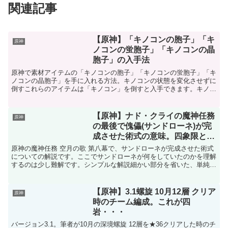
関連記事
【原神】「キノコンの胞子」「キ
原神
ノコンの蛍胞子」「キノコンの晶
胞子」の入手法
原神で素材アイテムの「キノコンの胞子」「キノコンの蛍胞子」「キ
ノコンの晶胞子」を手に入れる方法。キノコンの状態を変化させずに
倒すこれらのアイテムは「キノコン」を倒すと入手できます。キノコ
ンはスメール全土にいます。ただし、倒す時に注意が必要で...
【原神】ナド・クライの魔神任務
原神
の最後で傀儡(サンドローネ)が完
成させた術式の意味。四象限とは
【解説】
原神の魔神任務 空月の歌 第八幕で、サンドローネが完成させた術式
についての解説です。ここでサンドローネが何をしていたのかを理解
するのは少し難解です。シンプルな解説細かい部分を省いた、単純な
解説です。詳しい解説はさらに下に。傀儡は術式でコロン...
【原神】3.1螺旋 10月12層 クリア
原神
時のチーム編成。これが四
岩・・・
バージョン3.1。筆者が10月の深境螺旋 12層を★36クリアした時のチ