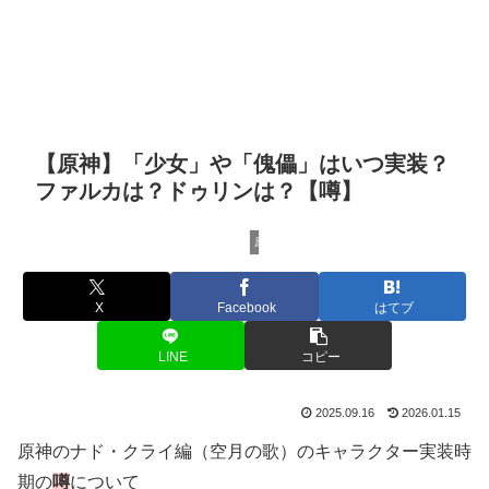
【原神】「少女」や「傀儡」はいつ実装？
ファルカは？ドゥリンは？【噂】
原神
X
Facebook
はてブ
LINE
コピー
2025.09.16
2026.01.15
原神のナド・クライ編（空月の歌）のキャラクター実装時
期の
噂
について