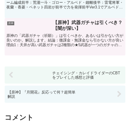
ーム編成前半：荒瀧一斗・ゴロー・アルベド・鐘離後半：雷電将軍・
夜蘭・香菱・ベネット四岩が前半で力を発揮前半Ver3.1でアルベドが
復刻ということで四岩パーティを使いまし...
【原神】武器ガチャは引くべき？
原神
【闇が深い】
原神の「武器ガチャ（祈願）」は引くべきか、あるいは引かない方が
良いのか。解説します。結論：微課金・無課金なら引かない方が良い
理由1：天井が高い武器ガチャは2種類の★5武器が一つのガチャの中
でピックアップされています。その上、確定で目当ての★...
チェイシング・カレイドライダーのCBT
をプレイした感想と評価
【原神】『月開花』反応って何？超簡単
解説
コメント