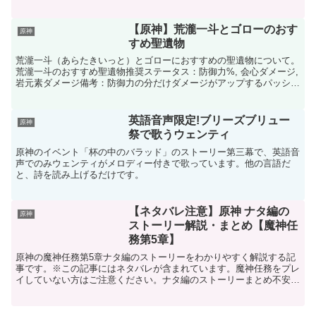
海灯祭と時期が重なります。傀儡（サンドローネ）...
【原神】荒瀧一斗とゴローのおす
原神
すめ聖遺物
荒瀧一斗（あらたきいっと）とゴローにおすすめの聖遺物について。
荒瀧一斗のおすすめ聖遺物推奨ステータス：防御力%, 会心ダメージ,
岩元素ダメージ備考：防御力の分だけダメージがアップするパッシブ
スキルがあります。華館夢醒形骸記x4ゴローのおす...
英語音声限定!ブリーズブリュー
原神
祭で歌うウェンティ
原神のイベント「杯の中のバラッド」のストーリー第三幕で、英語音
声でのみウェンティがメロディー付きで歌っています。他の言語だ
と、詩を読み上げるだけです。
【ネタバレ注意】原神 ナタ編の
原神
ストーリー解説・まとめ【魔神任
務第5章】
原神の魔神任務第5章ナタ編のストーリーをわかりやすく解説する記
事です。※この記事にはネタバレが含まれています。魔神任務をプレ
イしていない方はご注意ください。ナタ編のストーリーまとめ不安定
な地脈と夜神の国ナタには他の国のような安定した地脈がな...