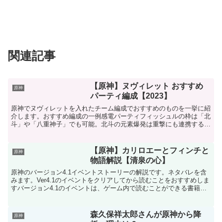
関連記事
【原神】ヌヴィレット おすすめ
原神
パーティ編成【2023】
原神でヌヴィレットを入れたチーム編成でおすすめのものを一挙に紹
介します。おすすめ編成の一例感電パーティフィッシュルの枠は「北
斗」や「八重神子」でも可能。北斗の元素爆発は重撃にも連携する。
ヌヴィレットが1凸しているなら鐘離を他のキャラに変えて...
【原神】カリロエーとフィンチと
原神
物語解説【清泉の心】
原神のバージョン4.1イベントストーリーの解説です。ネタバレを含
みます。Ver4.1のイベントをクリアしてから読むことをおすすめしま
すバージョン4.1のイベントは、ゲーム内で読むことができる書籍
「清泉の心」に基づいたストーリーです。純水精霊...
森久保祥太郎さんが原神から降
原神