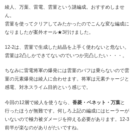
綾人、万葉、雷電、雲菫という謎編成。おすすめしませ
ん。
雲菫を使ってクリアしてみたかったのでこんな変な編成に
なりましたが案外オール★3行けました。
12-2は、雲菫で生成した結晶を上手く使わないと危ない。
雲菫は2凸しかできてないのでいつか完凸したい・・・。
ちなみに雷電将軍の爆発には雲菫のバフは乗らないので雲
菫の元素爆発は綾人に合わせます。将軍は元素チャージと
感電、対氷スライム目的という感じで。
今回の12層で綾人を使うなら、
香菱・ベネット・万葉
と
行ったほうが無難です。何しろ上記の編成にはヒーラーが
いないので極力被ダメージを抑える必要があります。12-3
前半が楽なのがありがたいですね。