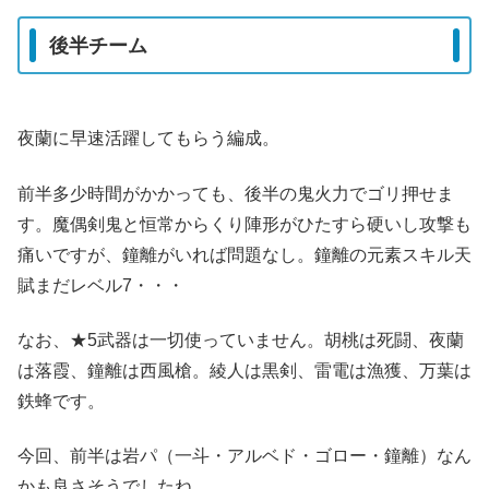
後半チーム
夜蘭に早速活躍してもらう編成。
前半多少時間がかかっても、後半の鬼火力でゴリ押せま
す。魔偶剣鬼と恒常からくり陣形がひたすら硬いし攻撃も
痛いですが、鐘離がいれば問題なし。鐘離の元素スキル天
賦まだレベル7・・・
なお、★5武器は一切使っていません。胡桃は死闘、夜蘭
は落霞、鐘離は西風槍。綾人は黒剣、雷電は漁獲、万葉は
鉄蜂です。
今回、前半は岩パ（一斗・アルベド・ゴロー・鐘離）なん
かも良さそうでしたね。