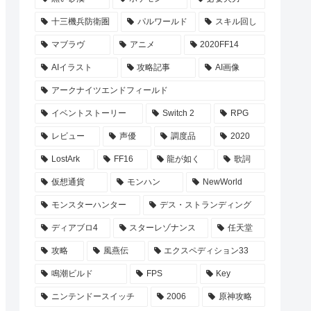
十三機兵防衛圏
パルワールド
スキル回し
マブラヴ
アニメ
2020FF14
AIイラスト
攻略記事
AI画像
アークナイツエンドフィールド
イベントストーリー
Switch 2
RPG
レビュー
声優
調度品
2020
LostArk
FF16
龍が如く
歌詞
仮想通貨
モンハン
NewWorld
モンスターハンター
デス・ストランディング
ディアブロ4
スターレゾナンス
任天堂
攻略
風燕伝
エクスペディション33
鳴潮ビルド
FPS
Key
ニンテンドースイッチ
2006
原神攻略