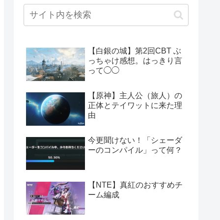
【白銀の城】第2回CBT ぶ
っちゃけ感想。はっきり言
って◯◯
【原神】主人公（旅人）の
正体とテイワットに来た理
由
今更聞けない！「シェーダ
ーのコンパイル」って何？
【NTE】真紅のおすすめチ
ーム編成