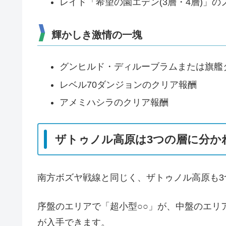
レイド「希望の園エデン(3層・4層)」
輝かしき激情の一塊
グンヒルド・ディルーブラムまたは旗艦
レベル70ダンジョンのクリア報酬
アメミハシラのクリア報酬
ザトゥノル高原は3つの層に分か
南方ボズヤ戦線と同じく、ザトゥノル高原も3
序盤のエリアで「超小型○○」が、中盤のエリ
が入手できます。