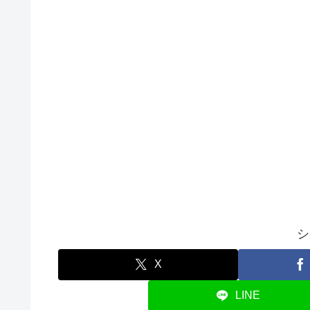
シ
X
LINE