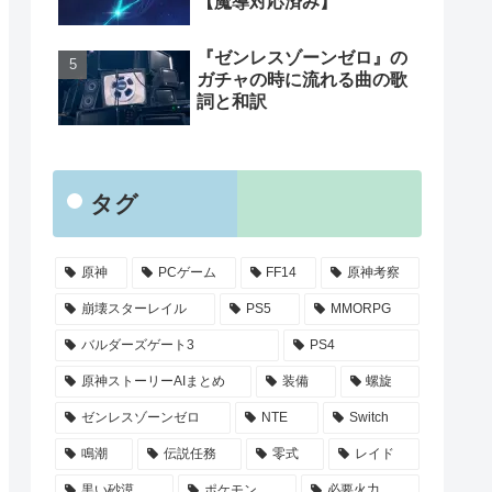
【魔導対応済み】
『ゼンレスゾーンゼロ』の
ガチャの時に流れる曲の歌
詞と和訳
タグ
原神
PCゲーム
FF14
原神考察
崩壊スターレイル
PS5
MMORPG
バルダーズゲート3
PS4
原神ストーリーAIまとめ
装備
螺旋
ゼンレスゾーンゼロ
NTE
Switch
鳴潮
伝説任務
零式
レイド
黒い砂漠
ポケモン
必要火力