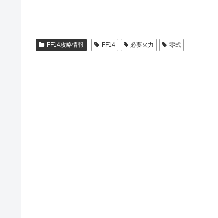
FF14攻略情報
FF14
必要火力
零式