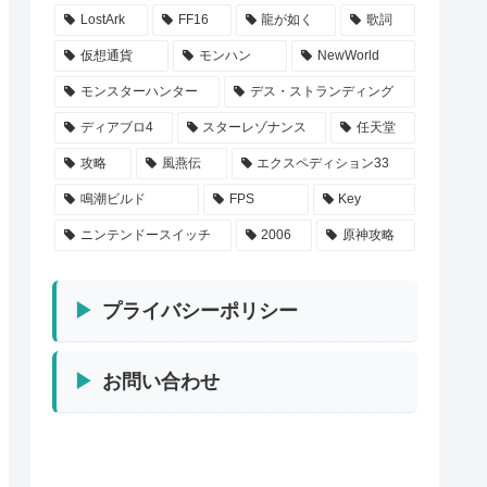
LostArk
FF16
龍が如く
歌詞
仮想通貨
モンハン
NewWorld
モンスターハンター
デス・ストランディング
ディアブロ4
スターレゾナンス
任天堂
攻略
風燕伝
エクスペディション33
鳴潮ビルド
FPS
Key
ニンテンドースイッチ
2006
原神攻略
プライバシーポリシー
お問い合わせ