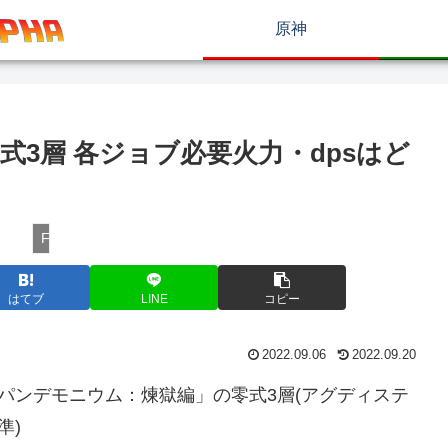
原神
零式3層 各ジョブ必要火力・dpsはど
FF14攻略情報
はてブ
LINE
コピー
2022.09.06
2022.09.20
殿パンデモニウム：煉獄編」の零式3層(アグディステ
準)