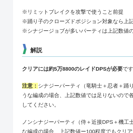
※リミットブレイクを攻撃で使うこと前提
※踊り子のクローズドポジション対象なら上
※シナジージョブが多いパーティは上記数値
解説
クリアには約5万8800のレイドDPSが必要
で
注意：
シナジーパーティ（竜騎士＋忍者＋踊
うな編成の場合、上記数値では足りないので各D
してください。
ノンシナジーパーティ（侍＋近接DPS＋機工
な編成の場合、上記数値ー100程度でもクリ