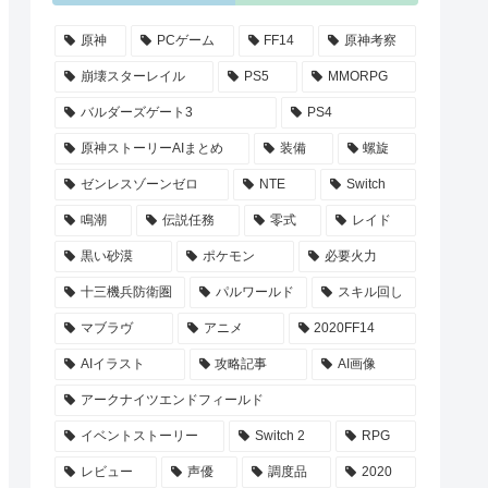
原神
PCゲーム
FF14
原神考察
崩壊スターレイル
PS5
MMORPG
バルダーズゲート3
PS4
原神ストーリーAIまとめ
装備
螺旋
ゼンレスゾーンゼロ
NTE
Switch
鳴潮
伝説任務
零式
レイド
黒い砂漠
ポケモン
必要火力
十三機兵防衛圏
パルワールド
スキル回し
マブラヴ
アニメ
2020FF14
AIイラスト
攻略記事
AI画像
アークナイツエンドフィールド
イベントストーリー
Switch 2
RPG
レビュー
声優
調度品
2020