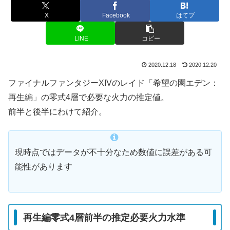
X
Facebook
はてブ
LINE
コピー
2020.12.18
2020.12.20
ファイナルファンタジーXIVのレイド「希望の園エデン：
再生編」の零式4層で必要な火力の推定値。
前半と後半にわけて紹介。
現時点ではデータが不十分なため数値に誤差がある可
能性があります
再生編零式4層前半の推定必要火力水準