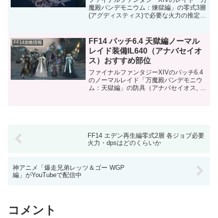
魔殿パンデモニウム：煉獄編」の零式3層
(アグディスティス)で必要な火力の推定
値。(※パッチ6.21基準)あくまで参考値で
す。シナジージョブの人数によっても変
動します。煉獄編零式3層の推定必要火力
FF14 パッチ6.4 天獄編ノーマル
FF14攻略情報
水準竜...
レイド装備IL640（アナバセイオ
ス）おすすめ部位
ファイナルファンタジーXIVのパッチ6.4
のノーマルレイド「万魔殿パンデモニウ
ム：天獄編」の防具（アナバセイオス, ア
イテムレベル640）で強そうなものを紹
介。サブステータスが良ければ新式の代
用品としても。 あくまで零式装備やトー
クン装備（...
FF14 エデン再生編零式2層 各ジョブ必要
火力・dpsはどのくらいか
神アニメ「爆走兄弟レッツ＆ゴー WGP
編」がYouTubeで配信中
コメント