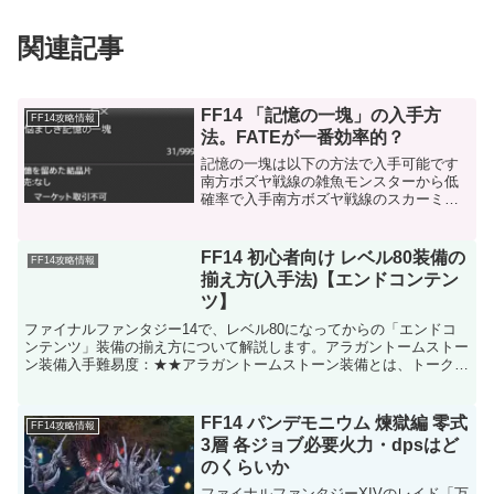
関連記事
FF14 「記憶の一塊」の入手方
FF14攻略情報
法。FATEが一番効率的？
記憶の一塊は以下の方法で入手可能です
南方ボズヤ戦線の雑魚モンスターから低
確率で入手南方ボズヤ戦線のスカーミッ
シュクリア時に低確率で入手南方ボズヤ
戦線のクリティカルエンゲージメント攻
略時に確率で入手特定地域のFATEクリア
FF14 初心者向け レベル80装備の
FF14攻略情報
時に高確率で入手記憶...
揃え方(入手法)【エンドコンテン
ツ】
ファイナルファンタジー14で、レベル80になってからの「エンドコ
ンテンツ」装備の揃え方について解説します。アラガントームストー
ン装備入手難易度：★★アラガントームストーン装備とは、トークン
の「アラガントームストーン」で交換できる装備です。ア...
FF14 パンデモニウム 煉獄編 零式
FF14攻略情報
3層 各ジョブ必要火力・dpsはど
のくらいか
ファイナルファンタジーXIVのレイド「万