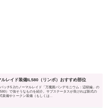
ノーマルレイド装備IL580（リンボ）おすすめ部位
のパッチ5.2のノーマルレイド「万魔殿パンデモニウム：辺獄編」の
ル580）で強そうなものを紹介。サブステータスが良ければ新式の
式装備やトークン装備（もしくは...