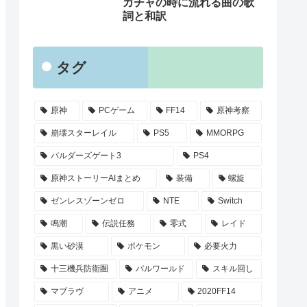
ガチャの時に流れる曲の歌
詞と和訳
タグ
原神
PCゲーム
FF14
原神考察
崩壊スターレイル
PS5
MMORPG
バルダーズゲート3
PS4
原神ストーリーAIまとめ
装備
螺旋
ゼンレスゾーンゼロ
NTE
Switch
鳴潮
伝説任務
零式
レイド
黒い砂漠
ポケモン
必要火力
十三機兵防衛圏
パルワールド
スキル回し
マブラヴ
アニメ
2020FF14