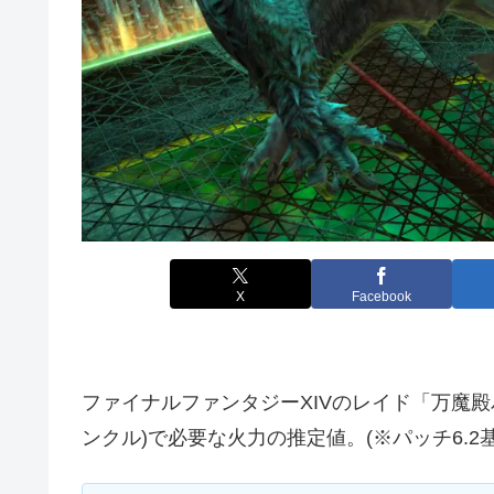
X
Facebook
ファイナルファンタジーXIVのレイド「万魔
ンクル)で必要な火力の推定値。(※パッチ6.2基