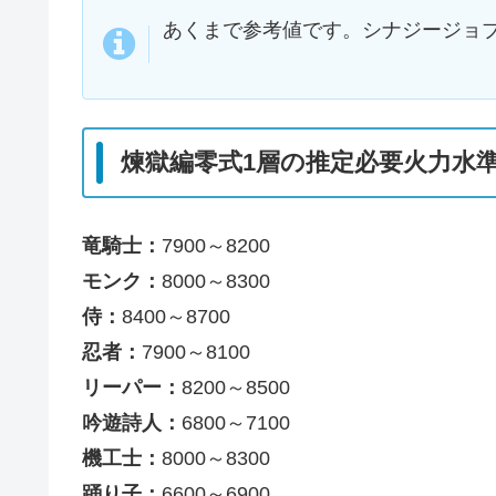
あくまで参考値です。シナジージョ
煉獄編零式1層の推定必要火力水
竜騎士：
7900～8200
モンク：
8000～8300
侍：
8400～8700
忍者：
7900～8100
リーパー：
8200～8500
吟遊詩人：
6800～7100
機工士：
8000～8300
踊り子：
6600～6900