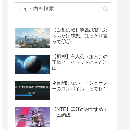
【白銀の城】第2回CBT ぶ
っちゃけ感想。はっきり言
って◯◯
【原神】主人公（旅人）の
正体とテイワットに来た理
由
今更聞けない！「シェーダ
ーのコンパイル」って何？
【NTE】真紅のおすすめチ
ーム編成