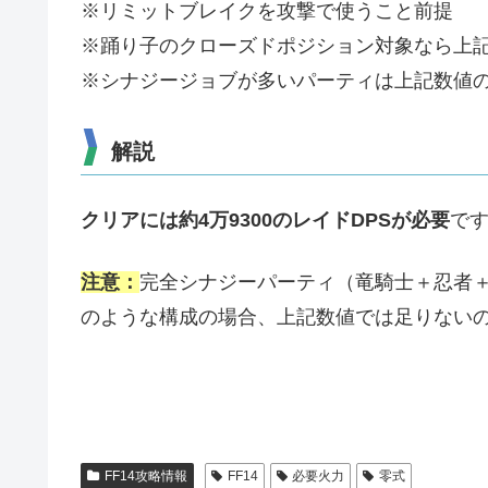
※リミットブレイクを攻撃で使うこと前提
※踊り子のクローズドポジション対象なら上
※シナジージョブが多いパーティは上記数値
解説
クリアには約4万9300のレイドDPSが必要
です
注意：
完全シナジーパーティ（竜騎士＋忍者
のような構成の場合、上記数値では足りないの
FF14攻略情報
FF14
必要火力
零式