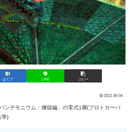
はてブ
LINE
コピー
2022.09.04
殿パンデモニウム：煉獄編」の零式1層(プロトカーバ
準)