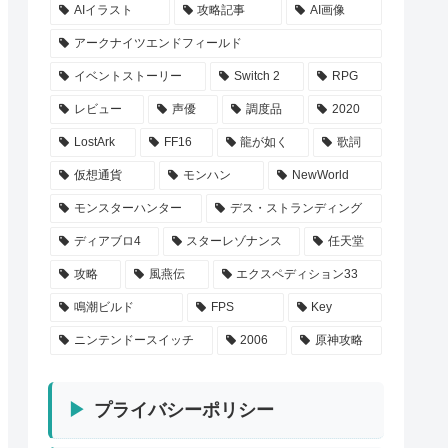
AIイラスト
攻略記事
AI画像
アークナイツエンドフィールド
イベントストーリー
Switch 2
RPG
レビュー
声優
調度品
2020
LostArk
FF16
龍が如く
歌詞
仮想通貨
モンハン
NewWorld
モンスターハンター
デス・ストランディング
ディアブロ4
スターレゾナンス
任天堂
攻略
風燕伝
エクスペディション33
鳴潮ビルド
FPS
Key
ニンテンドースイッチ
2006
原神攻略
プライバシーポリシー