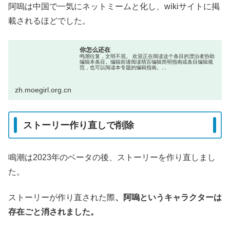
阿嗚は中国で一気にネットミームと化し、wikiサイトに掲
載されるほどでした。
你怎么还在
鸣潮往复，文明不屈。 欢迎正在阅读这个条目的漂泊者协助
编辑本条目。编辑前请阅读萌百编辑简明指南或条目编辑规
范，也可以阅读本专题的编辑指南。...
zh.moegirl.org.cn
ストーリー作り直しで削除
鳴潮は2023年のベータの後、ストーリーを作り直しまし
た。
ストーリーが作り直された際
、阿嗚というキャラクターは
存在ごと消されました。