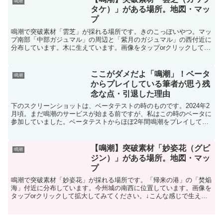
鳴潮
タケ）」がある場所。地図・マッ
プ
鳴潮で突破素材「雲芝」が採れる場所です。きのこっぽいやつ。マッ
プ南部「中部ガジュマル」の周辺と「紫月のガジュマル」の西付近に
分布しています。木に生えています。画像をタップorクリックして拡
大してみてください。↓こんな感じで木に生えています。...
ここがダメだよ「鳴潮」！ベータ
鳴潮
からプレイしている筆者が思う残
念な点・引退した理由
下のスクリーンショットは、ベータテストの時のものです。2024年2
月頃。まだ鳴潮のサービスが始まる前ですが、私はこの時のベータに
参加していました。ベータテストからほぼ2年間鳴潮をプレイしてき
た筆者が思う、鳴潮の残念なところを紹介します。ベー...
【鳴潮】突破素材「妙姿花（グビ
鳴潮
ジン）」がある場所。地図・マッ
プ
鳴潮で突破素材「妙姿花」が採れる場所です。「帰来の港」の「焚焔
海」付近に分布しています。今州城の南西に位置しています。画像を
タップorクリックして拡大してみてください。↓こんな感じで生えて
ます使用するキャラ