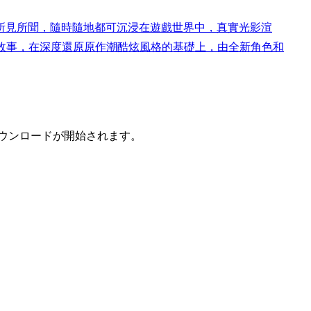
所見所聞，隨時隨地都可沉浸在遊戲世界中，真實光影渲
開故事，在深度還原原作潮酷炫風格的基礎上，由全新角色和
ウンロードが開始されます。