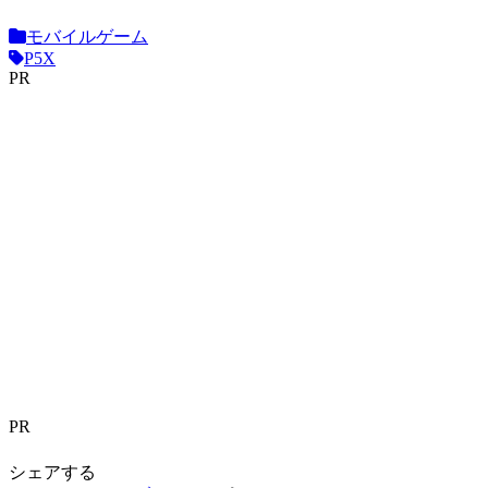
モバイルゲーム
P5X
PR
PR
シェアする