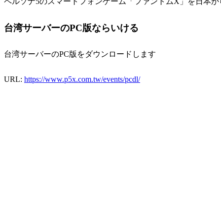
ペルソナ5のスマートフォンゲーム「ファントムX」を日本か
台湾サーバーのPC版ならいける
台湾サーバーのPC版をダウンロードします
URL:
https://www.p5x.com.tw/events/pcdl/