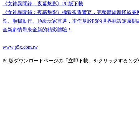
《女神異聞錄：夜幕魅影》PC版下載
《女神異聞錄：夜幕魅影》極致視覺饗宴，完整體驗新怪盜團
染、順暢動作、頂級玩家首選，本作基於P5的世界觀設定展
全新劇情帶來全新的精彩體驗！
www.p5x.com.tw
PC版ダウンロードページの「立即下載」をクリックするとダ