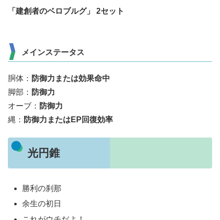
「建創者のベロブルグ」 2セット
メインステータス
胴体：
防御力または効果命中
脚部：
防御力
オーブ：
防御力
縄：
防御力またはEP回復効率
光円錐
勝利の刹那
余生の初日
これがウチだよ！