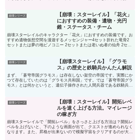
ン以内に倒すイベントステージです。イベントが始まってす...
【崩壊：スターレイル】「花火」
崩壊シリーズ
におすすめの装備・遺物・光円
錐・ステータス・チーム
崩壊スターレイルのキャラクター「花火」におすすめの装備です。お
すすめ遺物仮想空間を漫遊するメッセンジャー4セット折れた竜骨2
セットまたは夢の地ピノコニー 2セットまたは老いぬ者の仙舟 2セッ
トまたはまたはその他の遺物選択肢昼夜の狭間を翔ける...
【崩壊スターレイル】「グラモ
崩壊シリーズ
ス」の歴史と鉄騎兵かんたん解説
まず、「蒼穹帝国グラモス」は存在しない架空の帝国です。実際にか
つて存在していたのは「グラモス共和国」です。では「蒼穹帝国グラ
モス」とは何かというと、遺伝子操作された人間兵器である鉄騎兵達
にスウォームと戦う理由を与えるために作られた架空の帝国...
【崩壊：スターレイル】開拓レベ
崩壊シリーズ
ルを速く上げる方法。マイレージ
の稼ぎ方
崩壊スターレイルで「開拓レベル」をさっさと上げる方法は？開拓レ
ベルを上げないと、下のような画面が出て、クエストが進められなく
なります。また、昇格が出来ないので模擬宇宙をクリアするのが大変
です。開拓レベルを上げるにはクエストをクリアするデイリ...