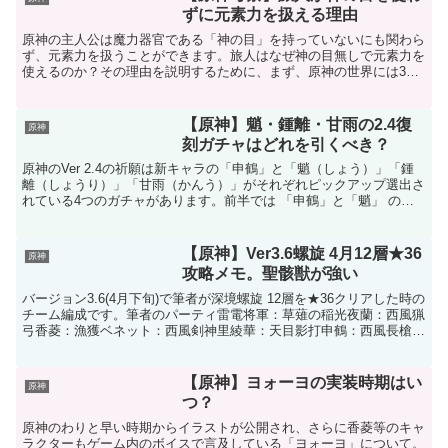
ずに元素力を扱える理由
原神の主人公は魔力器官である「神の目」を持っていないにも関わら
ず、元素力を扱うことができます。旅人はなぜ神の目無しで元素力を
使えるのか？その理由を説明するために、まず、原神の世界には3種
類の領域が存在することを知っておく必要があります。その...
【原神】魈・鍾離・甘雨の2.4復
原神
刻ガチャはどれを引くべき？
原神のVer 2.4の祈願は新キャラの「申鶴」と「魈（しょう）」「鍾
離（しょうり）」「甘雨（かんう）」がそれぞれピックアップ選出さ
れている4つのガチャがあります。前半では 「申鶴」と「魈」 のガ
チャ、後半では 「魈」と「鍾離」 のガチャが登...
【原神】Ver3.6螺旋 4月12層★36
原神
攻略メモ。聖骸獣が強い
バージョン3.6(4月下旬)で筆者が深境螺旋 12層を★36クリアした時の
チーム編成です。筆者のパーティ雷電将軍：草薙の稲光夜蘭：西風猟
弓香菱：漁獲ベネット：西風剣神里綾華：天目影打申鶴：西風長槍モ
ナ(2凸)：金箔試作楓原万葉：鉄蜂の刺しV...
【原神】ヨォーヨの実装時期はい
原神
つ？
原神のわりと早い時期からイラストが公開され、さらに香菱等のキャ
ラクターもゲーム内のボイスで言及している「ヨォーヨ」について。