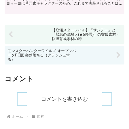
ヨォーヨは草元素キャラクターのため、これまで実装されることはあ
りませんでしたが、3.0で草元素キャラクターが実装可能...
【崩壊スターレイル】「サンデー」と
「帰忘の流離人(★5停雲)」の突破素材・
軌跡育成素材の噂
モンスターハンターワイルズ オープンベ
ータPC版 突然落ちる（クラッシュす
る）
コメント
コメントを書き込む
ホーム
原神