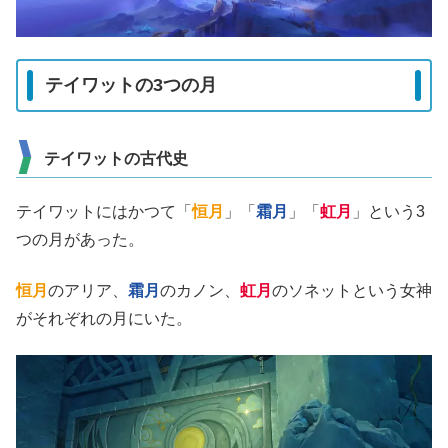
テイワットの3つの月
テイワットの古代史
テイワットにはかつて「
恒月
」「
霜月
」「
虹月
」という3
つの月があった。
恒月
のアリア、
霜月
のカノン、
虹月
のソネットという女神
がそれぞれの月にいた。