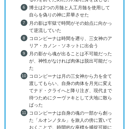
博士は2つの月髄と人工月髄を使用して
自らを偽りの神に昇華させた
月の影は牢獄で時間がその始点に向かっ
て逆流していた
コロンビーナは時間を遡り、三女神のア
リア・カノン・ソネットに出会う
月の影から魂が出ることは不可能だった
が、神性がなければ肉体は脱出可能だっ
た
コロンビーナは月の三女神から力を全て
渡してもらい、自身の肉体を月光に変え
てナド・クライへと降り注ぎ、現代まで
待つためにクーヴァキとして大地に散ら
ばった
コロンビーナは自身の魂の一部から創っ
た「ルオンノタル」を旅人の傍に置いて
おくことで、時間的な座標を捕捉可能に