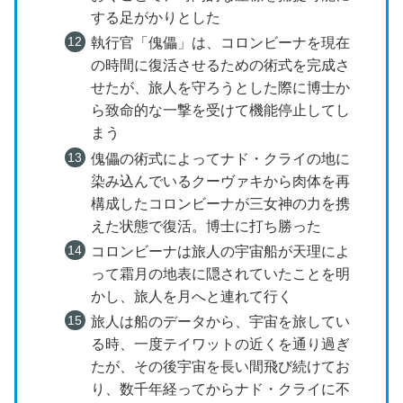
する足がかりとした
執行官「傀儡」は、コロンビーナを現在
の時間に復活させるための術式を完成さ
せたが、旅人を守ろうとした際に博士か
ら致命的な一撃を受けて機能停止してし
まう
傀儡の術式によってナド・クライの地に
染み込んでいるクーヴァキから肉体を再
構成したコロンビーナが三女神の力を携
えた状態で復活。博士に打ち勝った
コロンビーナは旅人の宇宙船が天理によ
って霜月の地表に隠されていたことを明
かし、旅人を月へと連れて行く
旅人は船のデータから、宇宙を旅してい
る時、一度テイワットの近くを通り過ぎ
たが、その後宇宙を長い間飛び続けてお
り、数千年経ってからナド・クライに不