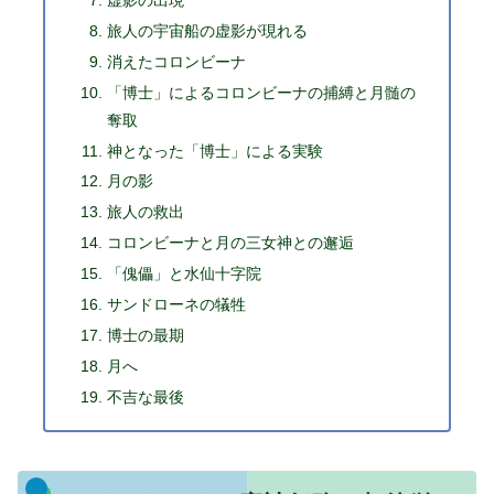
虚影の出現
旅人の宇宙船の虚影が現れる
消えたコロンビーナ
「博士」によるコロンビーナの捕縛と月髄の
奪取
神となった「博士」による実験
月の影
旅人の救出
コロンビーナと月の三女神との邂逅
「傀儡」と水仙十字院
サンドローネの犠牲
博士の最期
月へ
不吉な最後