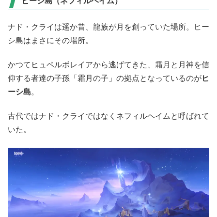
ヒーシ島（ネフィルヘイム）
ナド・クライは遥か昔、龍族が月を創っていた場所。ヒー
シ島はまさにその場所。
かつてヒュペルボレイアから逃げてきた、霜月と月神を信
仰する者達の子孫「霜月の子」の拠点となっているのが
ヒ
ーシ島
。
古代ではナド・クライではなくネフィルヘイムと呼ばれて
いた。