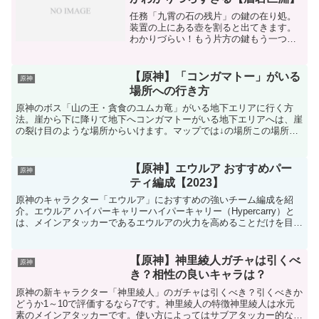
任務「九霄の石の残片」の鍵の在り処。
装置の上にある壺を割ると出てきます。
わかりづらい！もう片方の鍵もう一つの
鍵は、マップにマークがある場所の隅に
採掘可能なポイントがあります。採掘す
るとタルが出現します。そのタルを破壊
【原神】「コンガマトー」がいる
原神
すると岩が崩れてその中に...
場所への行き方
原神のボス「山の王・貪食のユムカ竜」がいる地下エリアに行く方
法。崖から下に降りて地下へコンガマトーがいる地下エリアへは、崖
の裂け目のような場所からいけます。マップでは↓の場所この場所に
地下へと入れる大きな裂け目があります。下に降りてから進ん...
【原神】エウルア おすすめパー
原神
ティ編成【2023】
原神のキャラクター「エウルア」におすすめの強いチーム編成を紹
介。エウルア ハイパーキャリーハイパーキャリー（Hypercarry）と
は、メインアタッカーであるエウルアの火力を高めることだけを目的
としたパーティです。エウルアハイパーキャリーパ...
【原神】神里綾人ガチャは引くべ
原神
き？相性の良いキャラは？
原神の新キャラクター「神里綾人」のガチャは引くべき？引くべきか
どうか1～10で評価するなら7です。神里綾人の特徴神里綾人は水元
素のメインアタッカーです。使い方によってはサブアタッカー的な運