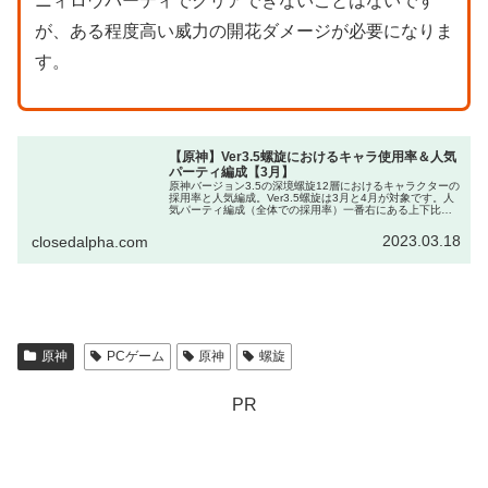
ニィロウパーティでクリアできないことはないです
が、ある程度高い威力の開花ダメージが必要になりま
す。
【原神】Ver3.5螺旋におけるキャラ使用率＆人気
パーティ編成【3月】
原神バージョン3.5の深境螺旋12層におけるキャラクターの
採用率と人気編成。Ver3.5螺旋は3月と4月が対象です。人
気パーティ編成（全体での採用率）一番右にある上下比の
数値は前半で使用されているか後半で使用されているかを
表しています。98...
2023.03.18
closedalpha.com
原神
PCゲーム
原神
螺旋
PR