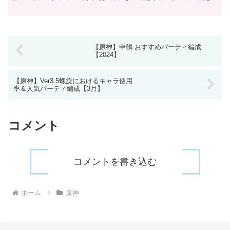
用も可能です。綾人の元素爆発は甘雨に似ており、他のキ...
【原神】申鶴 おすすめパーティ編成
【2024】
【原神】Ver3.5螺旋におけるキャラ使用
率＆人気パーティ編成【3月】
コメント
コメントを書き込む
ホーム
原神