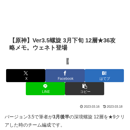
【原神】Ver3.5螺旋 3月下旬 12層★36攻
略メモ。ウェネト登場
原神
X
Facebook
はてブ
LINE
コピー
2023.03.16
2023.03.18
バージョン3.5で筆者が
3月後半
の深境螺旋 12層を★9クリ
アした時のチーム編成です。