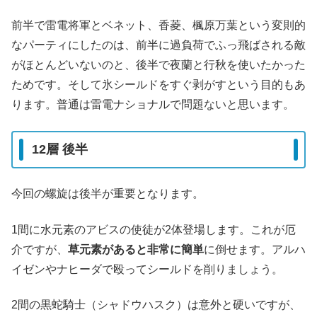
前半で雷電将軍とベネット、香菱、楓原万葉という変則的
なパーティにしたのは、前半に過負荷でふっ飛ばされる敵
がほとんどいないのと、後半で夜蘭と行秋を使いたかった
ためです。そして氷シールドをすぐ剥がすという目的もあ
ります。普通は雷電ナショナルで問題ないと思います。
12層 後半
今回の螺旋は後半が重要となります。
1間に水元素のアビスの使徒が2体登場します。これが厄
介ですが、
草元素があると非常に簡単
に倒せます。アルハ
イゼンやナヒーダで殴ってシールドを削りましょう。
2間の黒蛇騎士（シャドウハスク）は意外と硬いですが、