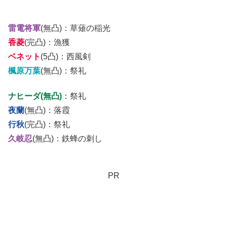
雷電将軍
(無凸)：草薙の稲光
香菱
(完凸)：漁獲
ベネット
(5凸)：西風剣
楓原万葉
(無凸)：祭礼
ナヒーダ(無凸)
：祭礼
夜蘭
(無凸)：落霞
行秋
(完凸)：祭礼
久岐忍
(無凸)：鉄蜂の刺し
PR