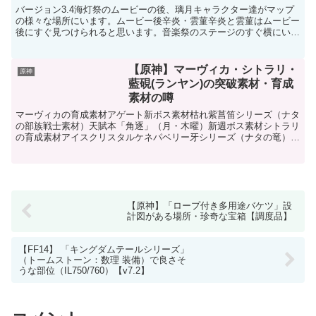
バージョン3.4海灯祭のムービーの後、璃月キャラクター達がマップ
の様々な場所にいます。ムービー後辛炎・雲菫辛炎と雲菫はムービー
後にすぐ見つけられると思います。音楽祭のステージのすぐ横にいま
す。ヴラド・ナディヤステージすぐ近くにNPCのヴラド...
【原神】マーヴィカ・シトラリ・
原神
藍硯(ランヤン)の突破素材・育成
素材の噂
マーヴィカの育成素材アゲート新ボス素材枯れ紫菖笛シリーズ（ナタ
の部族戦士素材）天賦本「角逐」（月・木曜）新週ボス素材シトラリ
の育成素材アイスクリスタルケネパベリー牙シリーズ（ナタの竜）新
ボス素材否定と裁決（週ボス・アルレッキーノ素材）天賦本...
【原神】「ロープ付き多用途バケツ」設
計図がある場所・珍奇な宝箱【調度品】
【FF14】 「キングダムテールシリーズ」
（トームストーン：数理 装備）で良さそ
うな部位（IL750/760）【v7.2】