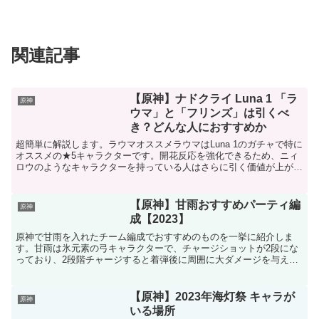
関連記事
【原神】ナドクライ Luna 1 「ラ
原神
ウマ」と「フリンズ」は引くべ
き？どんな人におすすめか
超簡単に解説します。ラウマオススメラウマはLuna 1のガチャで特に
オススメの★5キャラクターです。開花反応を強化できるため、ニィ
ロウのようなキャラクターを持っている人はさらに引く価値が上がり
ます。新キャラの「ネフェル」も草元素キャラクター...
【原神】甘雨おすすめパーティ編
原神
成【2023】
原神で甘雨を入れたチーム編成でおすすめのものを一挙に紹介しま
す。甘雨は氷元素の弓キャラクターで、チャージショットが2段にな
っており、2段階チャージすると着弾後に周囲に大ダメージを与えま
す。また、元素爆発を使うと広範囲に氷の雨を降らせてダメー...
【原神】2023年海灯祭 キャラが
原神
いる場所