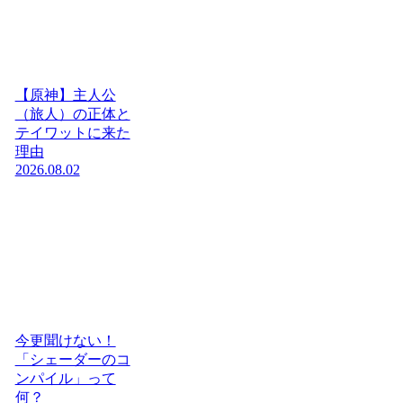
【原神】主人公
（旅人）の正体と
テイワットに来た
理由
2026.08.02
今更聞けない！
「シェーダーのコ
ンパイル」って
何？