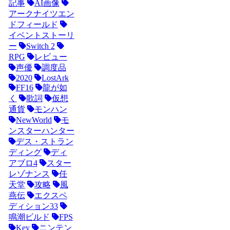
記事
AI画像
アークナイツエン
ドフィールド
イベントストーリ
ー
Switch 2
RPG
レビュー
声優
調度品
2020
LostArk
FF16
龍が如
く
歌詞
仮想
通貨
モンハン
NewWorld
モ
ンスターハンター
デス・ストラン
ディング
ディ
アブロ4
スター
レゾナンス
任
天堂
攻略
風
燕伝
エクスペ
ディション33
鳴潮ビルド
FPS
Key
ニンテン