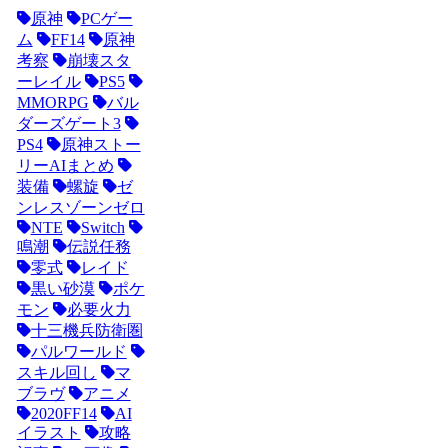
原神
PCゲー
ム
FF14
原神
考察
崩壊スタ
ーレイル
PS5
MMORPG
バル
ダーズゲート3
PS4
原神ストー
リーAIまとめ
装備
螺旋
ゼ
ンレスゾーンゼロ
NTE
Switch
鳴潮
伝説任務
零式
レイド
黒い砂漠
ポケ
モン
必要火力
十三機兵防衛圏
パルワールド
スキル回し
マ
ブラヴ
アニメ
2020FF14
AI
イラスト
攻略