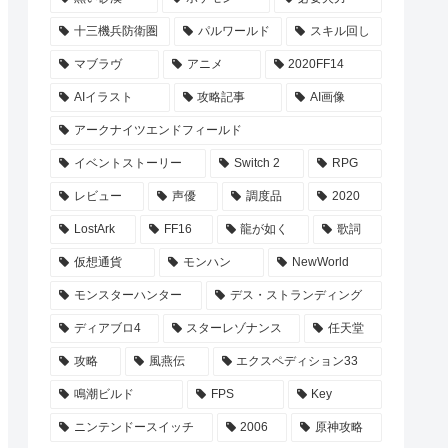
十三機兵防衛圏
パルワールド
スキル回し
マブラヴ
アニメ
2020FF14
AIイラスト
攻略記事
AI画像
アークナイツエンドフィールド
イベントストーリー
Switch 2
RPG
レビュー
声優
調度品
2020
LostArk
FF16
龍が如く
歌詞
仮想通貨
モンハン
NewWorld
モンスターハンター
デス・ストランディング
ディアブロ4
スターレゾナンス
任天堂
攻略
風燕伝
エクスペディション33
鳴潮ビルド
FPS
Key
ニンテンドースイッチ
2006
原神攻略