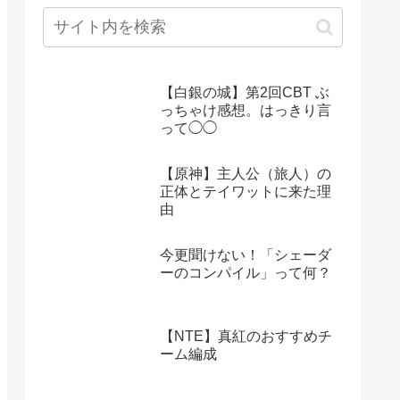
【白銀の城】第2回CBT ぶ
っちゃけ感想。はっきり言
って◯◯
【原神】主人公（旅人）の
正体とテイワットに来た理
由
今更聞けない！「シェーダ
ーのコンパイル」って何？
【NTE】真紅のおすすめチ
ーム編成