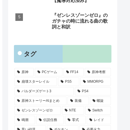
【魔導対応済み】
『ゼンレスゾーンゼロ』の
ガチャの時に流れる曲の歌
詞と和訳
タグ
原神
PCゲーム
FF14
原神考察
崩壊スターレイル
PS5
MMORPG
バルダーズゲート3
PS4
原神ストーリーAIまとめ
装備
螺旋
ゼンレスゾーンゼロ
NTE
Switch
鳴潮
伝説任務
零式
レイド
黒い砂漠
ポケモン
必要火力