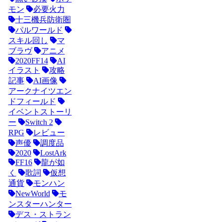
モン
必要火力
十三機兵防衛圏
パルワールド
スキル回し
マ
ブラヴ
アニメ
2020FF14
AI
イラスト
攻略
記事
AI画像
アークナイツエン
ドフィールド
イベントストーリ
ー
Switch 2
RPG
レビュー
声優
調度品
2020
LostArk
FF16
龍が如
く
歌詞
仮想
通貨
モンハン
NewWorld
モ
ンスターハンター
デス・ストラン