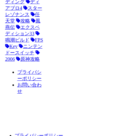
ディング
ディ
アブロ4
スター
レゾナンス
任
天堂
攻略
風
燕伝
エクスペ
ディション33
鳴潮ビルド
FPS
Key
ニンテン
ドースイッチ
2006
原神攻略
プライバシ
ーポリシー
お問い合わ
せ
プライバシーポリシー