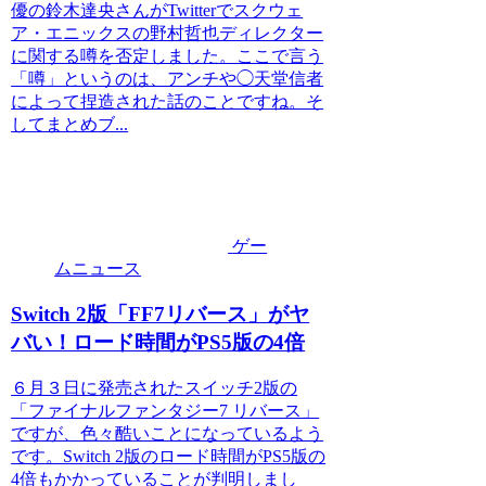
優の鈴木達央さんがTwitterでスクウェ
ア・エニックスの野村哲也ディレクター
に関する噂を否定しました。ここで言う
「噂」というのは、アンチや◯天堂信者
によって捏造された話のことですね。そ
してまとめブ...
ゲー
ムニュース
Switch 2版「FF7リバース」がヤ
バい！ロード時間がPS5版の4倍
６月３日に発売されたスイッチ2版の
「ファイナルファンタジー7 リバース」
ですが、色々酷いことになっているよう
です。Switch 2版のロード時間がPS5版の
4倍もかかっていることが判明しまし