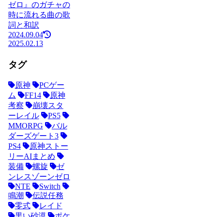
ゼロ』のガチャの
時に流れる曲の歌
詞と和訳
2024.09.04
2025.02.13
タグ
原神
PCゲー
ム
FF14
原神
考察
崩壊スタ
ーレイル
PS5
MMORPG
バル
ダーズゲート3
PS4
原神ストー
リーAIまとめ
装備
螺旋
ゼ
ンレスゾーンゼロ
NTE
Switch
鳴潮
伝説任務
零式
レイド
黒い砂漠
ポケ