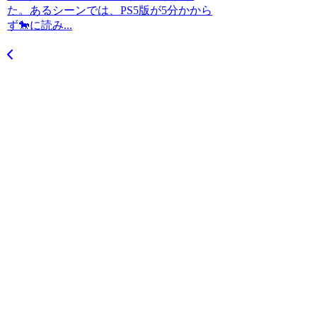
た。あるシーンでは、PS5版が5分かから
ず🐎に読み...