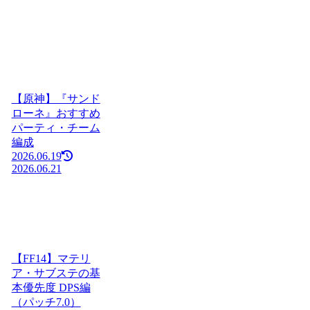
【原神】『サンド
ローネ』おすすめ
パーティ・チーム
編成
2026.06.19
2026.06.21
【FF14】マテリ
ア・サブステの基
本優先度 DPS編
（パッチ7.0）