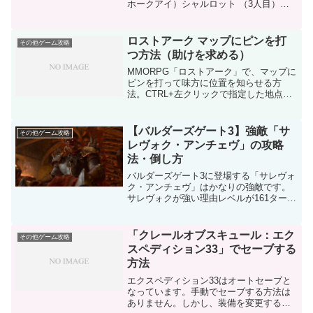
ホークアイ）シャルロット （3人目）こ
の3人の構成が初心者にはおすすめです。
主人公はケヴィンまたはデュランにしま
す。まず、ケヴィンは近接攻撃がめちゃ
ロストアーク マップにピンを打
その他ゲーム攻略
くちゃ強いです。夜...
つ方法（助けを求める）
MMORPG「ロストアーク」で、マップに
ピンを打って味方に位置を知らせる方
法。CTRL+左クリックで指定した地点に
ピンを打つことができます。
【バルダーズゲート3】強敵「サ
その他ゲーム攻略
レヴォク・アンチェヴ」の攻略
法・倒し方
バルダーズゲート3に登場する「サレヴォ
ク・アンチェヴ」はかなりの強敵です。
サレヴォクが強い理由レベルが161ターン
で3回行動してくる呪文抵抗が非常に高い
セーヴィング・スロー系のバフが大量HP
が減るとさらに硬くなる倒し方絶対にこ
「クレールオブスキュール：エク
その他ゲーム攻略
の方法というの...
スペディション33」でセーブする
方法
エクスペディション33はオートセーブと
なっています。手動でセーブする方法は
ありません。しかし、装備を変更する